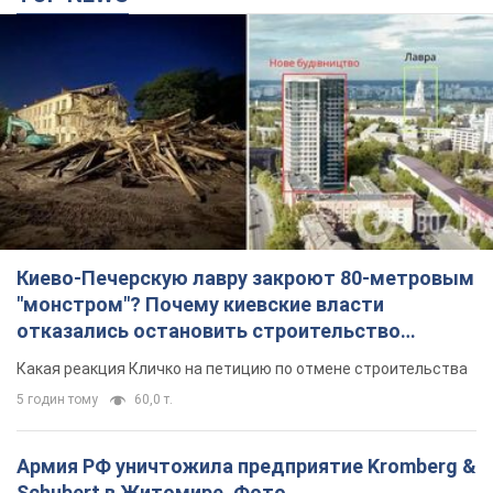
Киево-Печерскую лавру закроют 80-метровым
"монстром"? Почему киевские власти
отказались остановить строительство
небоскреба "московского верующего"
Какая реакция Кличко на петицию по отмене строительства
5 годин тому
60,0 т.
Армия РФ уничтожила предприятие Kromberg &
Schubert в Житомире. Фото