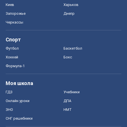
Киев
Харьков
Запорожье
Днепр
Черкассы
Спорт
Футбол
Баскетбол
Хоккей
Бокс
Формула-1
Моя школа
ГДЗ
Учебники
Онлайн уроки
ДПА
ЗНО
НМТ
СНГ решебники