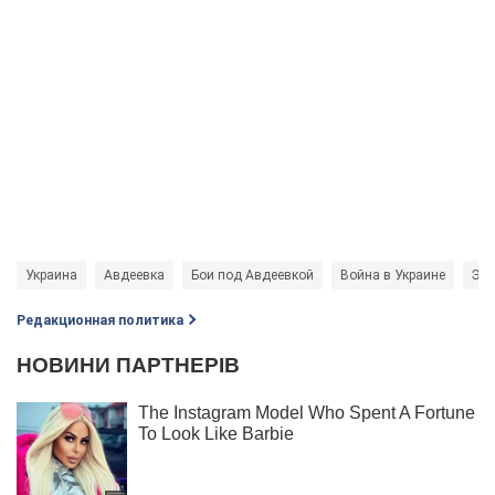
Украина
Авдеевка
Бои под Авдеевкой
Война в Украине
Экс
Редакционная политика