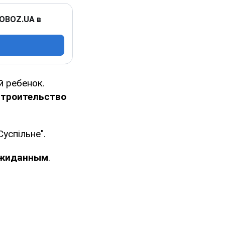
 OBOZ.UA в
й ребенок.
строительство
Суспільне".
еожиданным
.