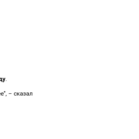
ду
.
е", – сказал