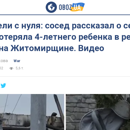
ли с нуля: сосед рассказал о с
отеряла 4-летнего ребенка в р
 на Житомирщине. Видео
кова
War
02
5,6 т.