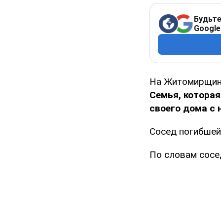
Будьте
Google
На Житомирщин
Семья, которая
своего дома с 
Сосед погибшей 
По словам сосе