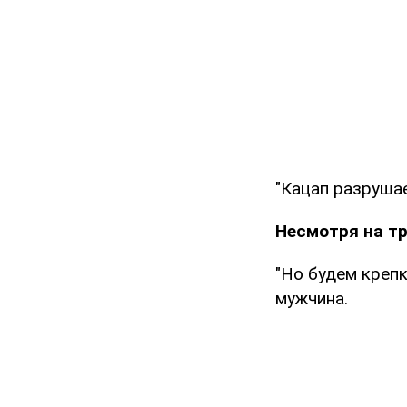
"Кацап разрушае
Несмотря на т
"Но будем крепк
мужчина.