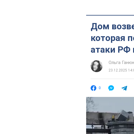
Дом возве
которая п
атаки РФ
Ольга Ганю
23.12.2025 14:
0