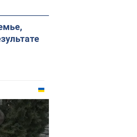
емье,
езультате