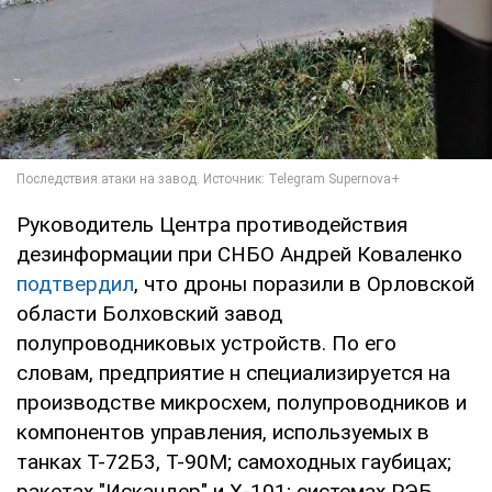
Руководитель Центра противодействия
дезинформации при СНБО Андрей Коваленко
подтвердил
, что дроны поразили в Орловской
области Болховский завод
полупроводниковых устройств. По его
словам, предприятие н специализируется на
производстве микросхем, полупроводников и
компонентов управления, используемых в
танках Т-72Б3, Т-90М; самоходных гаубицах;
ракетах "Искандер" и Х-101; системах РЭБ