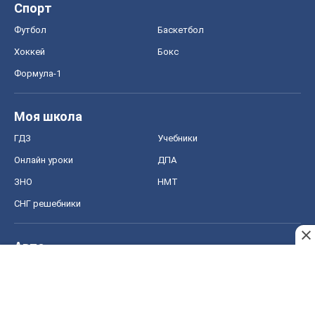
Спорт
Футбол
Баскетбол
Хоккей
Бокс
Формула-1
Моя школа
ГДЗ
Учебники
Онлайн уроки
ДПА
ЗНО
НМТ
СНГ решебники
Авто
Тест Драйв
Электромобили
Акции
Сервис