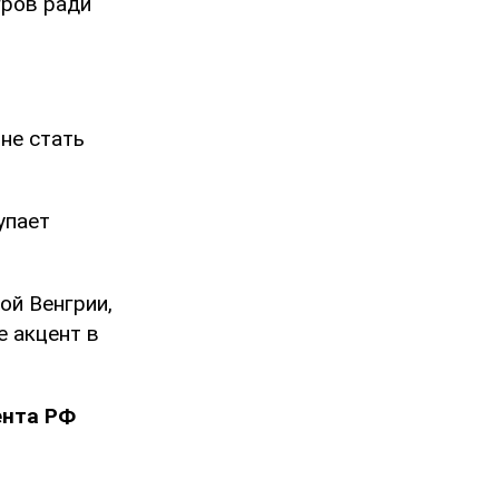
гров ради
не стать
упает
ой Венгрии,
е акцент в
ента РФ