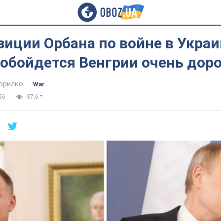
зиции Орбана по войне в Украи
обойдется Венгрии очень дор
орилко
War
56
37,6 т.