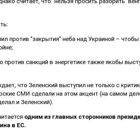
днако считает, что "нельзя просить разорить" вен
ть:
ил против "закрытия" неба над Украиной – чтобы 
ойне;
то против санкций в энергетике также якобы выст
дает, что Зеленский выступил не только с критик
рские СМИ сделали на этом акцент (на самом дел
делал и Зеленский).
читается
одним из главных сторонников презид
ина в ЕС.