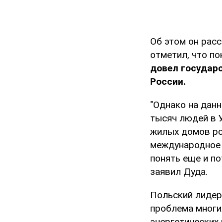
Об этом он расс
отметил, что по
довел государс
России.
"Однако на данн
тысяч людей в 
жилых домов ро
международное 
понять еще и по
заявил Дуда.
Польский лидер
проблема многих
энергетических 