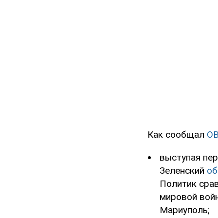
Как сообщал
O
выступая пе
Зеленский
об
Политик срав
мировой вой
Мариуполь;