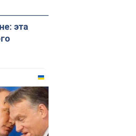
не: эта
ого