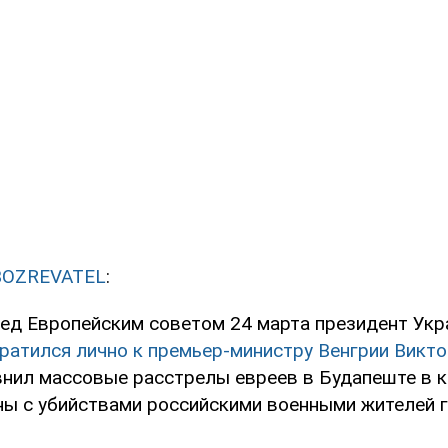
BOZREVATEL
:
ред Европейским советом 24 марта президент Ук
ратился лично к премьер-министру Венгрии Викто
нил массовые расстрелы евреев в Будапеште в 
ны с убийствами российскими военными жителей 