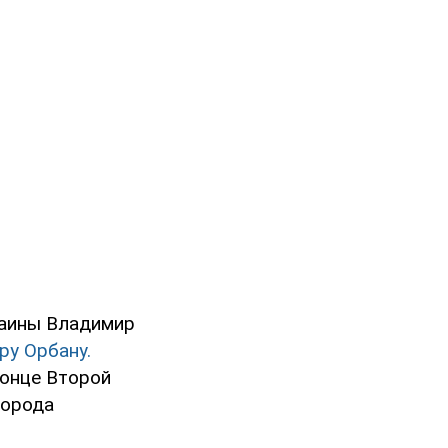
раины Владимир
ру Орбану.
конце Второй
города