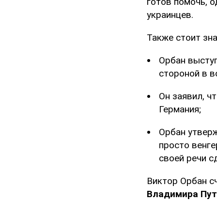
готов помочь, о
украинцев.
Также стоит зна
Орбан выступ
стороной в в
Он заявил, ч
Германия;
Орбан утверж
просто венге
своей речи с
Виктор Орбан c
Владимира Пут