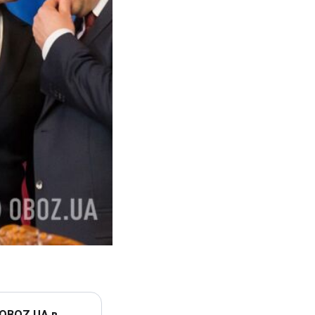
 OBOZ.UA в