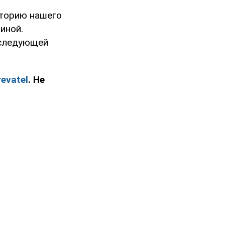
иторию нашего
иной.
 следующей
evatel
. Не