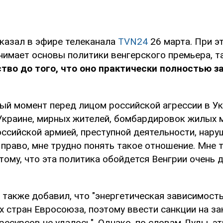
казал в эфире телеканала
TVN24
26 марта. При э
нимает основы политики венгерского премьера, т
тво до того, что оно практически полностью з
ый момент перед лицом российской агрессии в Ук
Украине, мирных жителей, бомбардировок жилых м
ссийской армией, преступной деятельности, нар
право, мне трудно понять такое отношение. Мне 
тому, что эта политика обойдется Венгрии очень д
 также добавил, что "энергетическая зависимость
 стран Евросоюза, поэтому ввести санкции на за
ресурсов не удалось". Однако, по словам Дуды, э