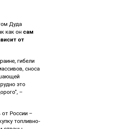
том Дуда
ак как он
сам
ависит от
раине, гибели
ассивов, сноса
ушающей
трудно это
орого", –
 от России –
купку топливно-
ти страны