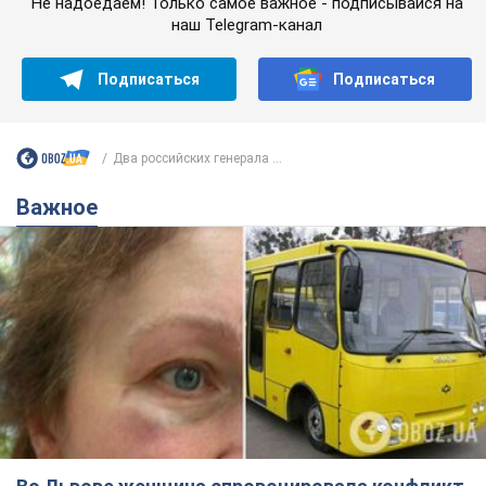
Во Львове женщина спровоцировала конфликт,
разговаривая на русском языке в маршрутке:
полиция составила административный
протокол. Видео
На место происшествия прибыли патрульные полицейские и
следственно-оперативная группа
10 годин тому
10,6 т.
"Воюют, потому что глупы": в