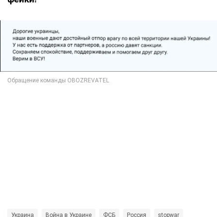
Украина
Война в Украине
ФСБ
Россия
stopwar