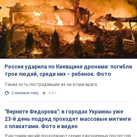
Россия ударила по Киевщине дронами: погибли
трое людей, среди них – ребенок. Фото
Также есть пострадавшие из-за атаки врага
2 хвилини тому
6,8 т.
"Верните Федорова": в городах Украины уже
23-й день подряд проходят массовые митинги
с плакатами. Фото и видео
Участники акций продолжают серию ежедневных протестов
6 годин тому
2,6 т.
Сенат США одобрил законопроект Грэма о
санкциях против России: что дальше
Документ предусматривает новые экономические
ограничения
6 годин тому
5,2 т.