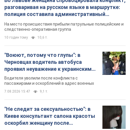
Черновцах водитель автобуса
проявил неуважение к украинским
военным и поплатился за это.
Водителя уволили после конфликта с
Видео
пассажирами и оскорблений в адрес военных
7.08.2026 15:47
9,1 т.
"Не следит за сексуальностью": в
Киеве консультант салона красоты
оскорбил женщину после
химиотерапии, разгорелся скандал.
Сотрудник салона оценил внешность
Фото
женщины, заявив, что у нее "мужская стрижка"
7 годин тому
16,5 т.