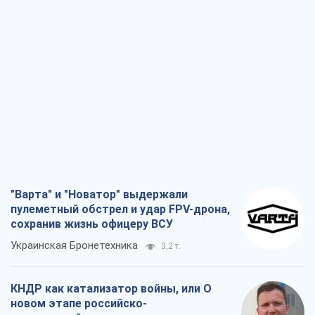
"Варта" и "Новатор" выдержали
пулеметный обстрел и удар FPV-дрона,
сохранив жизнь офицеру ВСУ
Украинская Бронетехника
3,2 т.
КНДР как катализатор войны, или О
новом этапе российско-
северокорейского союза
Алексей Кущ
3,3 т.
Выход в элиту ЧМ и триумф "Сокола":
что происходит в украинском хоккее
Александр Липенко
1,2 т.