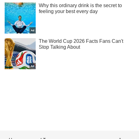
Не надоедаем! Только самое важное - подписывайся на
наш Telegram-канал
Подписаться
Подписаться
Два российских генерала ...
Важное