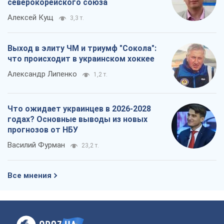
Что ожидает украинцев в 2026-2028
годах? Основные выводы из новых
прогнозов от НБУ
Василий Фурман
23,2 т.
Все мнения
О компании
Команда
Правовая информация
Политика
конфиденциальности
Реклама на сайте
Документы
Редакционная политика
Журналисты OBOZ.UA на месте
событий