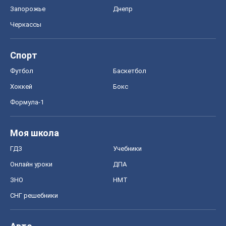
Формула-1
Моя школа
ГДЗ
Учебники
Онлайн уроки
ДПА
ЗНО
НМТ
СНГ решебники
Авто
Тест Драйв
Электромобили
Акции
Сервис
Food Oboz
Рецепты
Напитки
Диеты