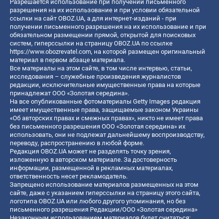
Разрешается использование при получении письменного
разрешения на их использование и при условии обязательной
ссылки на сайт OBOZ.UA, а для интернет-изданий - при
получении письменного разрешения на их использование и при
обязательном размещении прямой, открытой для поисковых
систем, гиперссылки на страницу OBOZ.UA по ссылке
https://www.obozrevatel.com
, на которой размещен оригинальный
материал в первом абзаце материала.
Все материалы на этом сайте, в том числе интервью, статьи,
исследования – служебные произведения журналистов
редакции, исключительные имущественные права на которые
принадлежат ООО «Золотая середина».
На все опубликованные фотоматериалы Getty Images редакция
имеет имущественные права, защищаемые законом Украины
«Об авторских правах и смежных правах», никто не имеет права
без письменного разрешения ООО «Золотая середина» их
использовать, они не подлежат дальнейшему воспроизводству,
переводу, распространению в любой форме.
Редакция OBOZ.UA может не разделять точку зрения,
изложенную в авторском материале. За достоверность
информации, размещенной в рекламных материалах,
ответственность несет рекламодатель.
Запрещено использование материалов размещенных на этом
сайте, даже с указанием гиперссылки на страницу этого сайта,
логотипа OBOZ.UA или любого другого упоминания, но без
письменного разрешения Редакции/ООО «Золотая середина»
Незаконным использованием материалов будет считаться: