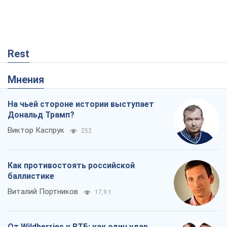
Rest
Мнения
На чьей стороне истории выступает
Дональд Трамп?
Виктор Каспрук
252
Как противостоять российской
баллистике
Виталий Портников
17,9 т.
От Wildberries к ВТБ: как один удар