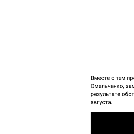
Вместе с тем п
Омельченко, за
результате обс
августа.