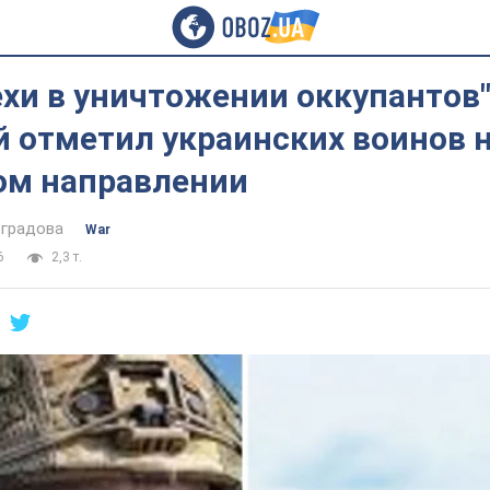
ехи в уничтожении оккупантов"
 отметил украинских воинов 
ом направлении
оградова
War
6
2,3 т.