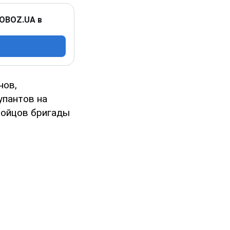
 OBOZ.UA в
нов,
упантов на
бойцов бригады