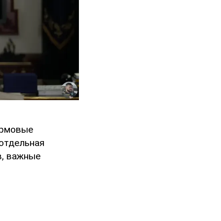
урмовые
 отдельная
в, важные