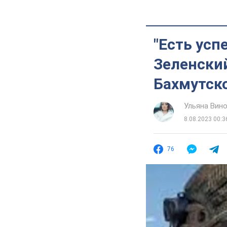
"Есть усп
Зеленский
Бахмутск
Ульяна Вин
8.08.2023 00:3
76