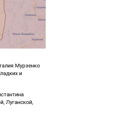
италия Мурзенко
ладких и
нстантина
, Луганской,