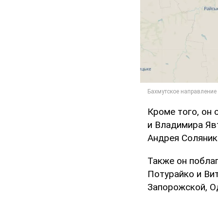
Кроме того, он
и Владимира Яв
Андрея Соляник
Также он побла
Потурайко и Ви
Запорожской, О