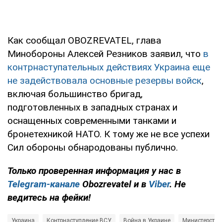
Как сообщал OBOZREVATEL, глава
Минобороны Алексей Резников заявил, что
в
контрнаступательных действиях Украина еще
не задействовала основные резервы войск
,
включая большинство бригад,
подготовленных в западных странах и
оснащенных современными танками и
бронетехникой НАТО. К тому же не все успехи
Сил обороны обнародованы публично.
Только проверенная информация у нас в
Telegram-канале
Obozrevatel и в
Viber
. Не
ведитесь на фейки!
Украина
Контрнаступление ВСУ
Война в Украине
Министерство