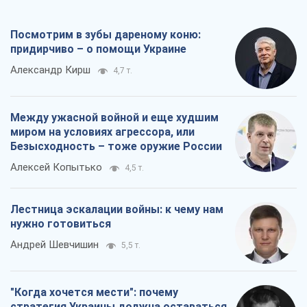
Посмотрим в зубы дареному коню:
придирчиво – о помощи Украине
Александр Кирш
4,7 т.
Между ужасной войной и еще худшим
миром на условиях агрессора, или
Безысходность – тоже оружие России
Алексей Копытько
4,5 т.
Лестница эскалации войны: к чему нам
нужно готовиться
Андрей Шевчишин
5,5 т.
"Когда хочется мести": почему
стратегия Украины должна оставаться