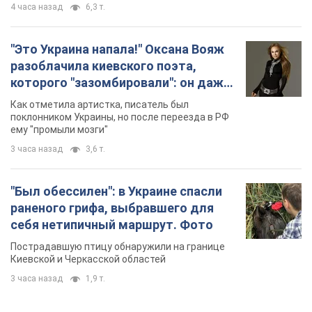
4 часа назад
6,3 т.
"Это Украина напала!" Оксана Вояж
разоблачила киевского поэта,
которого "зазомбировали": он даже
русского не знал, а теперь хочет
Как отметила артистка, писатель был
геноцида украинцев
поклонником Украины, но после переезда в РФ
ему "промыли мозги"
3 часа назад
3,6 т.
"Был обессилен": в Украине спасли
раненого грифа, выбравшего для
себя нетипичный маршрут. Фото
Пострадавшую птицу обнаружили на границе
Киевской и Черкасской областей
3 часа назад
1,9 т.