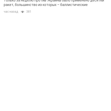
Только за неделю против Украины было применено десятки
ракет, большинство из которых – баллистические
час назад
381