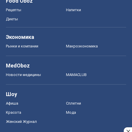
Food Oboz
Рецепты
Напитки
Диеты
Экономика
Рынки и компании
Mакроэкономика
MedOboz
Новости медицины
MAMACLUB
Шоу
Афиша
Сплетни
Красота
Мода
Женский Журнал