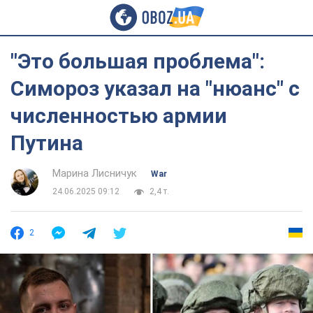
"Это большая проблема":
Симороз указал на "нюанс" с
численностью армии
Путина
Марина Лисничук
War
24.06.2025 09:12
2,4 т.
2