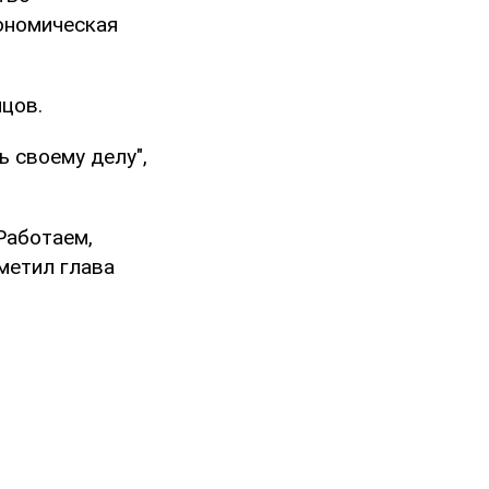
ономическая
йцов.
ь своему делу",
Работаем,
тметил глава