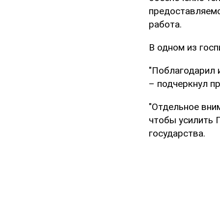
предоставляемо
работа.
В одном из гос
"Поблагодарил и
– подчеркнул пр
"Отдельное вним
чтобы усилить П
государства.