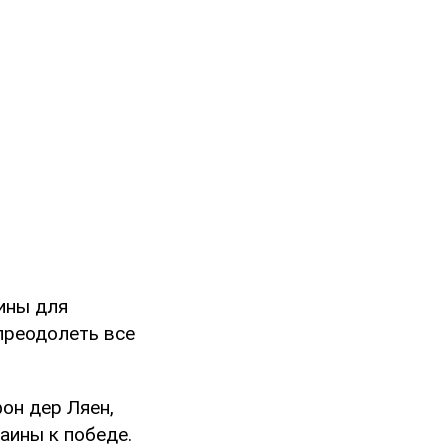
ины для
преодолеть все
он дер Ляен,
аины к победе.