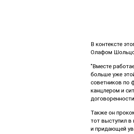
В контексте эт
Олафом Шольцо
"Вместе работае
больше уже это
советников по 
канцлером и си
договоренности
Также он прок
тот выступил в 
и придающей ув