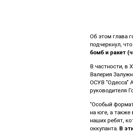
Об этом глава 
подчеркнул, чт
бомб и ракет (
В частности, в
Валерия Залужн
ОСУВ "Одесса" 
руководителя Г
"Особый формат,
на юге, а также
наших ребят, к
оккупанта.
В эт