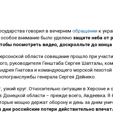
государства говорил в вечернем
обращении
к укра
о особое внимание было уделено
защите неба от 
чтобы посмотреть видео, доскролльте до конца 
 Херсонской области совещание прошло при участ
ого, руководителя Генштаба Сергея Шапталы, к
Андрея Гнатова и командующего морской пехотой
оспогранслужбы генерала Сергея Дейнеко.
 узкий круг. Относительно ситуации в Херсоне и 
 в Донецкой области – прежде всего, Авдеевка. Я
оторые мощно держат оборону и день за днем ун
и дни российские потери действительно впечат