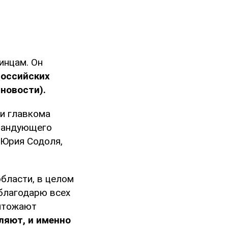
инцам. Он
российских
новости).
ии главкома
омандующего
 Юрия Содоля,
области, в целом
 благодарю всех
ичтожают
ляют, и именно