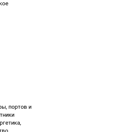
кое
ы, портов и
стники
ргетика,
тво