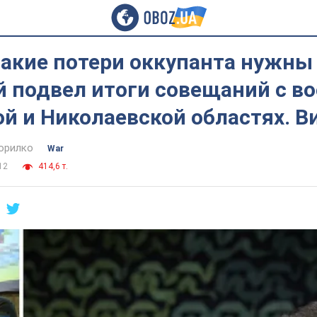
акие потери оккупанта нужны 
й подвел итоги совещаний с в
й и Николаевской областях. В
орилко
War
12
414,6 т.