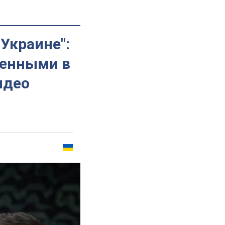
Украине":
оенными в
идео