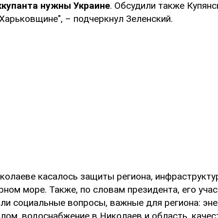
ккупанта нужны Украине
. Обсудили также Купянс
Харьковщине", – подчеркнул Зеленский.
колаеве касалось защиты региона, инфраструктур
ном море. Также, по словам президента, его уча
ли социальные вопросы, важные для региона: эне
плом, водоснабжение в Николаев и область, качес