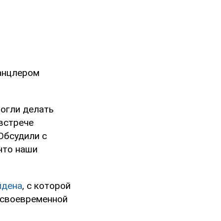
канцлером
могли делать
встрече
Обсудили с
что наши
йдена
, с которой
, своевременной