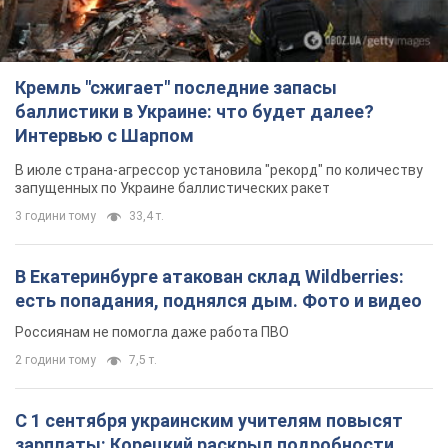
Кремль "сжигает" последние запасы
баллистики в Украине: что будет далее?
Интервью с Шарпом
В июле страна-агрессор установила "рекорд" по количеству
запущенных по Украине баллистических ракет
3 години тому
33,4 т.
В Екатеринбурге атакован склад Wildberries:
есть попадания, поднялся дым. Фото и видео
Россиянам не помогла даже работа ПВО
2 години тому
7,5 т.
С 1 сентября украинским учителям повысят
зарплаты: Корецкий раскрыл подробности