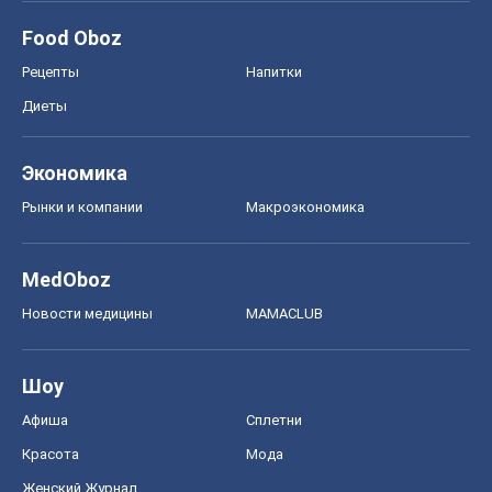
Food Oboz
Рецепты
Напитки
Диеты
Экономика
Рынки и компании
Mакроэкономика
MedOboz
Новости медицины
MAMACLUB
Шоу
Афиша
Сплетни
Красота
Мода
Женский Журнал