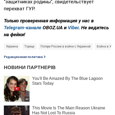
"защитниках родины", свидетельствует
перехват ГУР.
Только проверенная информация у нас в
Telegram-канале
OBOZ.UA и
Viber
. Не ведитесь
на фейки!
Украина
Торецк
Потери России в войне с Украиной
Война в Укр
Редакционная политика