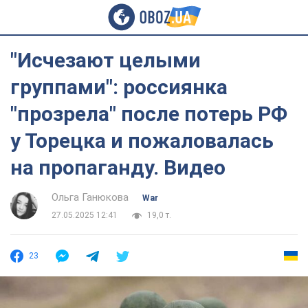
"Исчезают целыми
группами": россиянка
"прозрела" после потерь РФ
у Торецка и пожаловалась
на пропаганду. Видео
Ольга Ганюкова
War
27.05.2025 12:41
19,0 т.
23