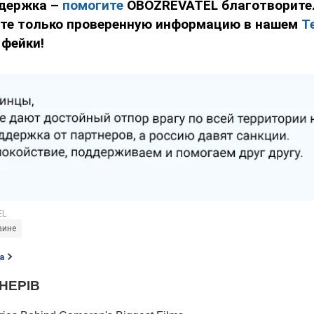
держка –
помогите
OBOZREVATEL благотворит
йте только проверенную информацию в нашем
T
 фейки!
аине
а