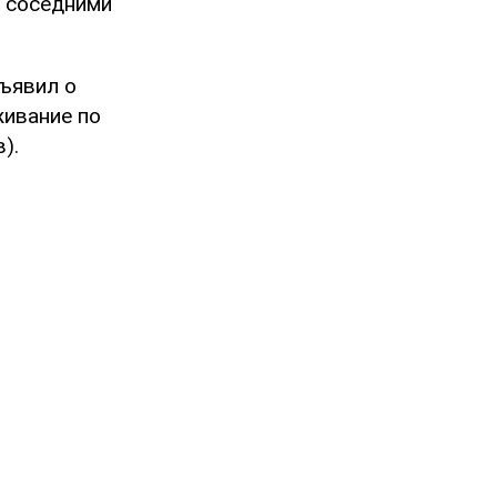
с соседними
ъявил о
живание по
).