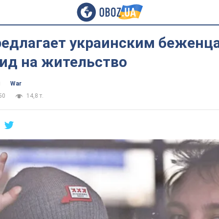
редлагает украинским беженц
вид на жительство
ч
War
50
14,8 т.