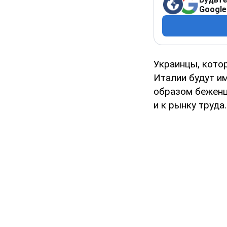
Google
Украинцы, кото
Италии будут им
образом беженц
и к рынку труда.