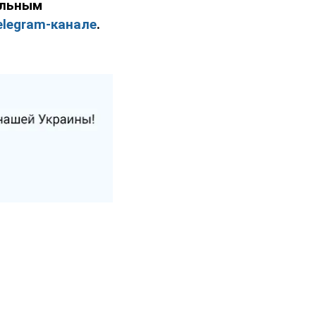
ельным
elegram-канале
.