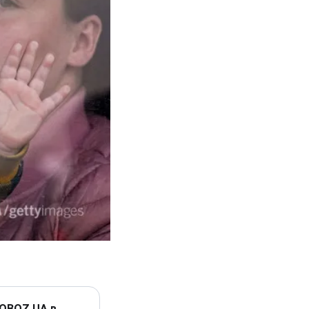
 OBOZ.UA в