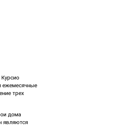
 Курсио
м ежемесячные
ение трех
вои дома
лн являются