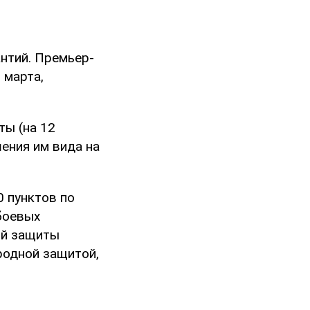
нтий. Премьер-
 марта,
ты (на 12
ения им вида на
0 пунктов по
боевых
ой защиты
родной защитой,