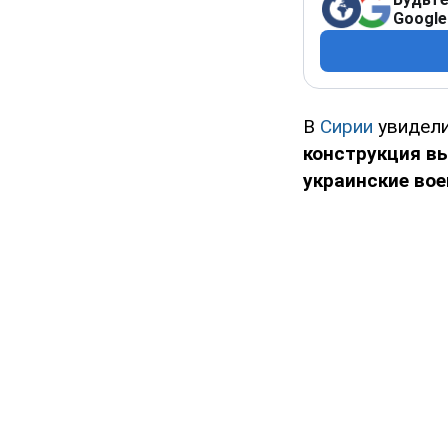
Google
В
Сирии
увидел
конструкция вы
украинские во