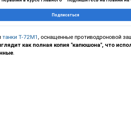
Подписаться
и
танки Т-72М1
, оснащенные противодроновой за
глядит как полная копия "капюшона", что испо
енные
.