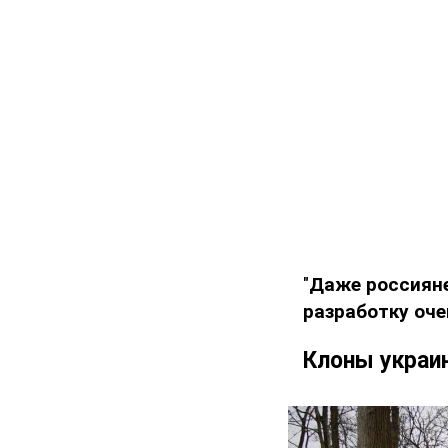
"
Даже россияне
разработку оч
Клоны украи