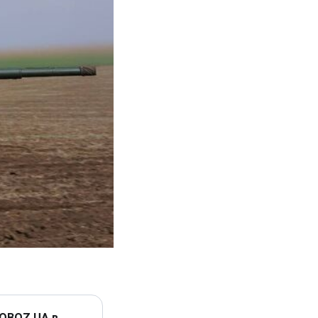
 OBOZ.UA в