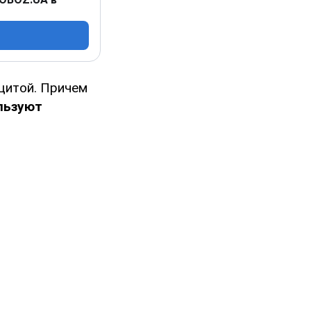
щитой. Причем
льзуют