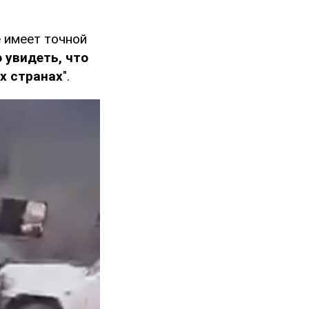
е имеет точной
 увидеть, что
их странах
".