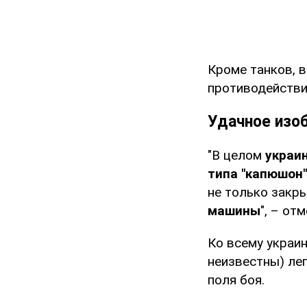
Кроме танков, в
противодействи
Удачное изо
"В целом
украи
типа "капюшон"
не только закр
машины
", – от
Ко всему украин
неизвестны) ле
поля боя.