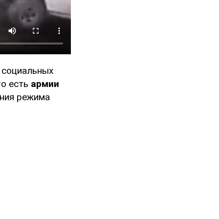
в социальных
о есть
армии
ения режима