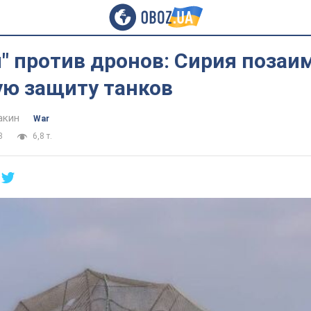
" против дронов: Сирия позаи
ую защиту танков
акин
War
3
6,8 т.