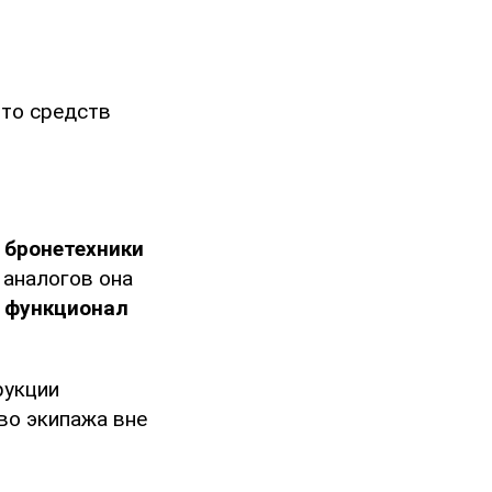
-то средств
 бронетехники
х аналогов она
т функционал
рукции
во экипажа вне