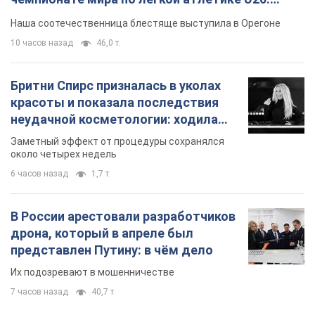
Видео
Наша соотечественница блестяще выступила в Орегоне
10 часов назад
46,0 т.
Бритни Спирс призналась в уколах
красоты и показала последствия
неудачной косметологии: ходила
так почти месяц
Заметный эффект от процедуры сохранялся
около четырех недель
6 часов назад
1,7 т.
В России арестовали разработчиков
дрона, который в апреле был
представлен Путину: в чём дело
Их подозревают в мошенничестве
7 часов назад
40,7 т.