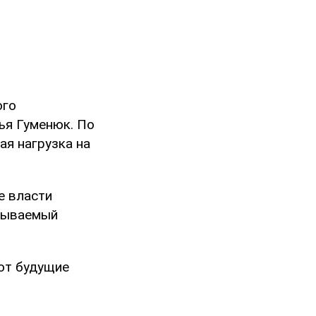
ого
ья Гуменюк. По
ая нагрузка на
е власти
азываемый
ают будущие