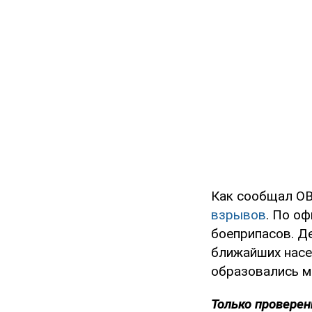
Как сообщал OB
взрывов
. По о
боеприпасов. Д
ближайших насе
образовались м
Только проверен