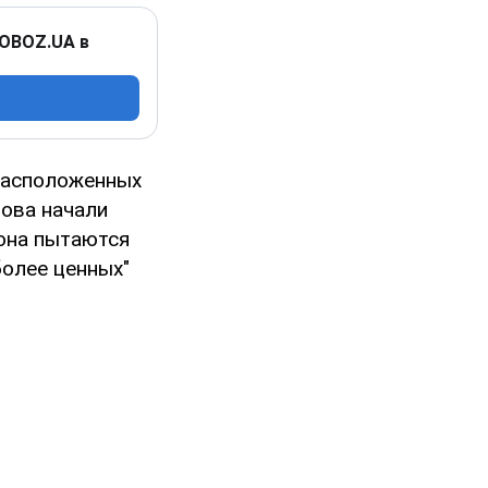
 OBOZ.UA в
расположенных
рова начали
иона пытаются
более ценных"