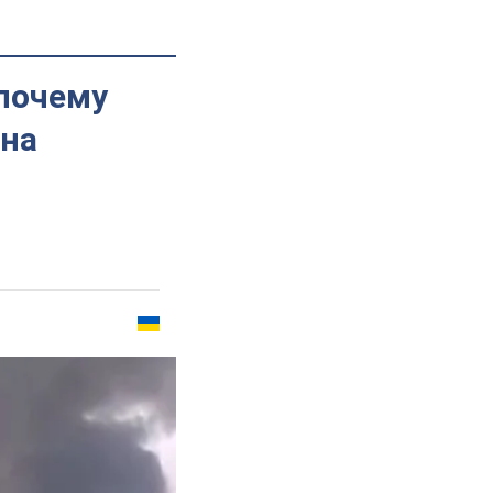
 почему
 на