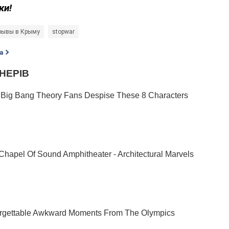
ки!
рывы в Крыму
stopwar
а