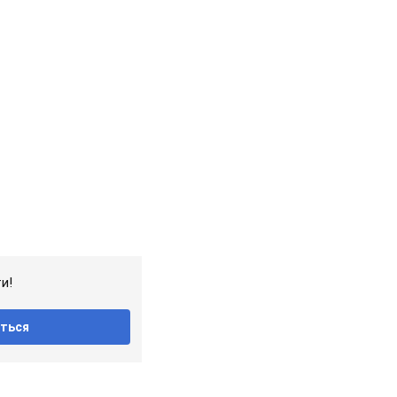
и!
ться