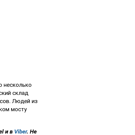
о несколько
ский склад
сов. Людей из
ском мосту
el и в
Viber
. Не