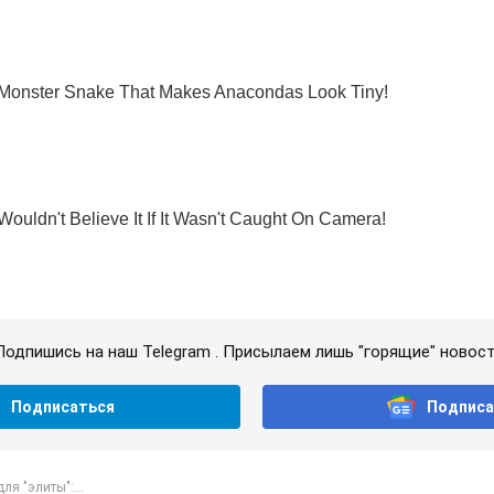
Подпишись на наш Telegram . Присылаем лишь "горящие" новост
Подписаться
Подписа
ля "элиты":...