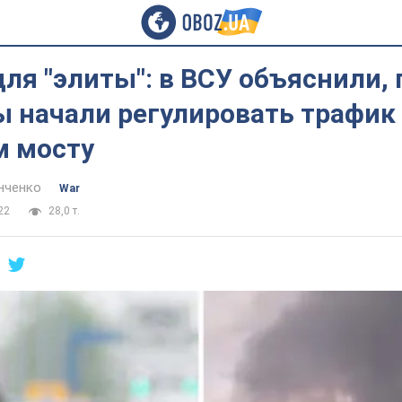
ля "элиты": в ВСУ объяснили,
 начали регулировать трафик
 мосту
нченко
War
22
28,0 т.