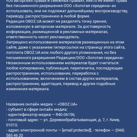
«Об авторских правах и смежных правах», никто не имеет права
без письменного разрешения ООО «Золотая середина» их
использовать, они не подлежат дальнейшему воспроизводству,
переводу, распространению в любой форме.
Редакция OBOZ.UA может не разделять точку зрения,
изложенную в авторском материале. За достоверность
информации, размещенной в рекламных материалах,
ответственность несет рекламодатель.
Запрещено использование материалов размещенных на этом
сайте, даже с указанием гиперссылки на страницу этого сайта,
логотипа OBOZ.UA или любого другого упоминания, но без
письменного разрешения Редакции/ООО «Золотая середина»
Незаконным использованием материалов будет считаться:
любое копирование, публикация, перепечатка, последующее
распространение, использование, переработка с
использованием, включением в состав других материалов,
распространение, адаптация, перевод и другие подобные
изменения материала.
Название онлайн медиа — «OBOZ.UA»
- субъект в сфере онлайн медиа;
- идентификатор медиа — R40-06156;
- почтовый адрес — ул. Деревообрабатывающая, д. 7, г. Киев,
01013;
- адрес электронной почты —
[email protected]
; - телефон — (044)
585 46 20