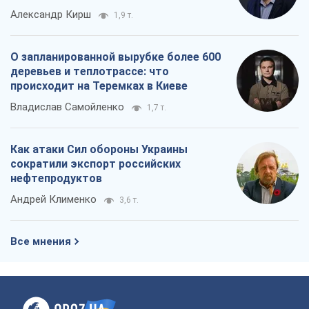
Как атаки Сил обороны Украины
сократили экспорт российских
нефтепродуктов
Андрей Клименко
3,6 т.
Все мнения
О компании
Команда
Правовая информация
Политика
конфиденциальности
Реклама на сайте
Документы
Редакционная политика
Журналисты OBOZ.UA на месте
событий