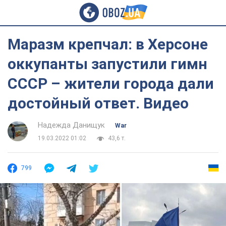
Маразм крепчал: в Херсоне
оккупанты запустили гимн
СССР – жители города дали
достойный ответ. Видео
Надежда Данищук
War
19.03.2022 01:02
43,6 т.
799