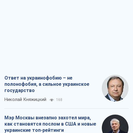
Ответ на украинофобию – не
полонофобия, а сильное украинское
государство
Николай Княжицкий
168
Мэр Москвы внезапно захотел мира,
как становятся послом в США и новые
украинские топ-рейтинги
Александр Кирш
1,9 т.
О запланированной вырубке более 600
деревьев и теплотрассе: что
происходит на Теремках в Киеве
Владислав Самойленко
1,7 т.