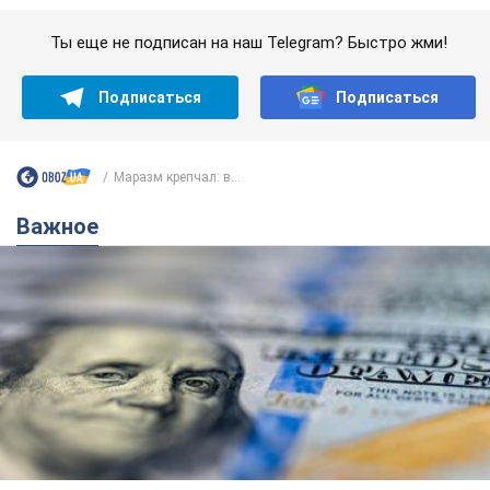
Важное
Банки "готовятся" к новому курсу доллара:
украинцам рассказали, чего ожидать в
ближайшие дни
Каким будет курс валюты в обменниках
6.08.2026 22:58
150,3 т.
Украинцам обещают по 850 грн от