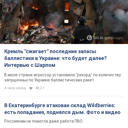
баллистики в Украине: что будет далее?
Интервью с Шарпом
В июле страна-агрессор установила "рекорд" по количеству
запущенных по Украине баллистических ракет
4 часа назад
48,2 т.
В Екатеринбурге атакован склад Wildberries:
есть попадания, поднялся дым. Фото и видео
Россиянам не помогла даже работа ПВО
4 часа назад
9,1 т.
"Замечательный отец": в сети рассказали о
мужчине, которого Россия убила ударом по
Броварам. Фото
Мужчину вспоминают как профессионала своего дела
2 часа назад
1,2 т.