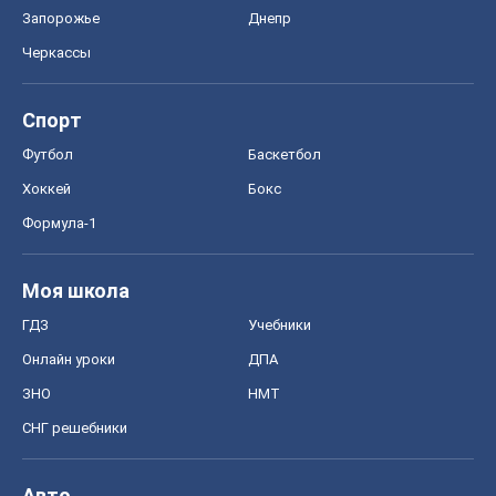
Формула-1
Моя школа
ГДЗ
Учебники
Онлайн уроки
ДПА
ЗНО
НМТ
СНГ решебники
Авто
Тест Драйв
Электромобили
Акции
Сервис
Food Oboz
Рецепты
Напитки
Диеты