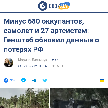
Минус 680 оккупантов,
самолет и 27 артсистем:
Генштаб обновил данные о
потерях РФ
Марина Лисничук
War
29.06.2023 08:16
5,6 т.
306