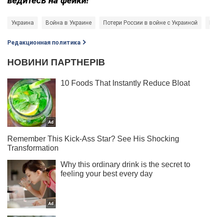
ведитесь на фейки!
Украина
Война в Украине
Потери России в войне с Украиной
Ге
Редакционная политика