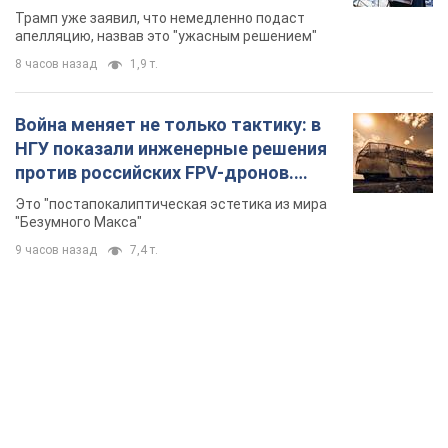
бального зала стоимостью 400 млн
Трамп уже заявил, что немедленно подаст
долларов
апелляцию, назвав это "ужасным решением"
8 часов назад
1,9 т.
Война меняет не только тактику: в
НГУ показали инженерные решения
против российских FPV-дронов.
Фото
Это "постапокалиптическая эстетика из мира
"Безумного Макса"
9 часов назад
7,4 т.