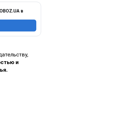
 OBOZ.UA в
дательству,
остью и
ья.