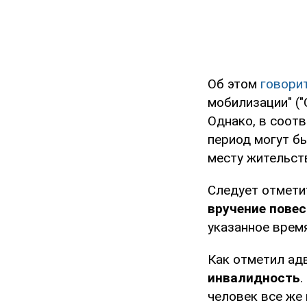
Об этом
говори
мобилизации" ("
Однако, в соотв
период могут бы
месту жительст
Следует отмети
вручение повес
указанное врем
Как отметил ад
инвалидность
.
человек все же