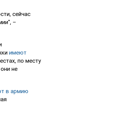
сти, сейчас
ии", –
и
жки
имеют
естах, по месту
 они не
т в армию
ная