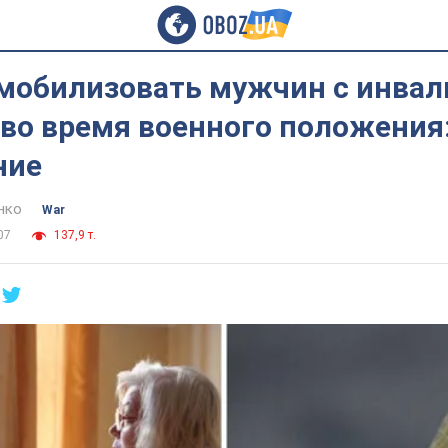
 мобилизовать мужчин с инва
ы во время военного положения
ние
нко
War
07
137,9 т.