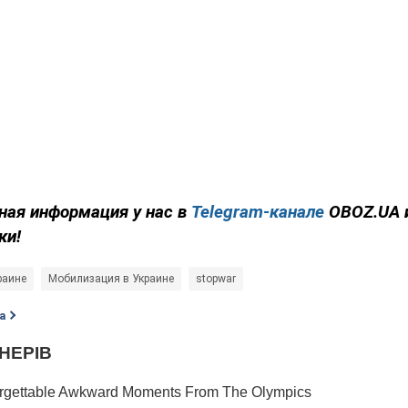
ная информация у нас в
Telegram-канале
OBOZ.UA 
ки!
раине
Мобилизация в Украине
stopwar
а