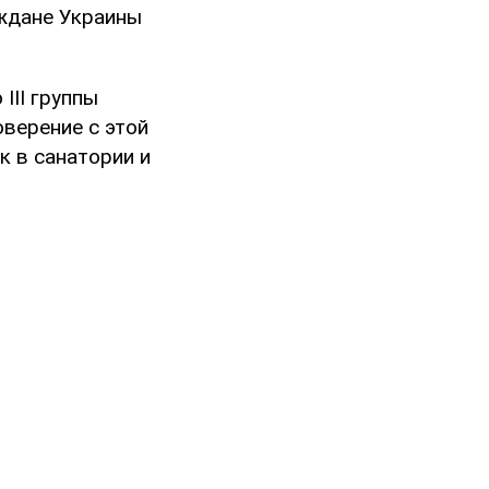
аждане Украины
III группы
верение с этой
к в санатории и