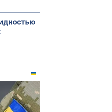
лидностью
: