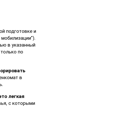
ой подготовке и
 мобилизации").
тью в указанный
 только по
норировать
оенкомат в
ь.
это легкая
вья, с которыми