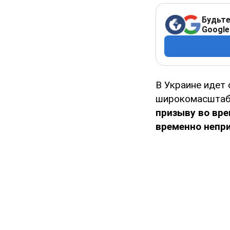
Будьте
Google
В Украине идет
широкомасштабн
призыву во вр
временно непри