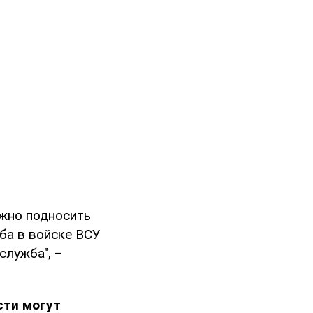
жно подносить
жба в войске ВСУ
служба", –
сти могут