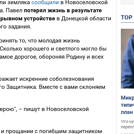
ели земляка
сообщили
в Новоселовской
а. Павел
потерял жизнь в результате
TO
зрывном устройстве
в Донецкой области
го задания.
инять то, что молодая жизнь
 Сколько хорошего и светлого могло бы
самое дорогое, обороняя Родину и всех
ражает искренние соболезнования
о Защитника. Вместе с вами склоняем
Микр
типи
Герою", – пишут в Новоселовской
план
свои
Что ну
перепл
и и прощании с погибшим защитником