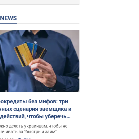
P NEWS
окредиты без мифов: три
чных сценария заемщика и
 действий, чтобы уберечь
 деньги
жно делать украинцам, чтобы не
ачивать за "быстрый займ"