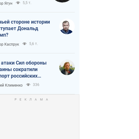
тическая
5,5 т.
ор Ягун
истика
чьей стороне истории
тупает Дональд
мп?
5,6 т.
ор Каспрук
 атаки Сил обороны
аины сократили
порт российских
тепродуктов
336
ей Клименко