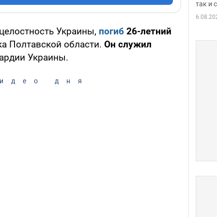
так и
6.08.20
целостность Украины,
погиб
26-летний
ка Полтавской области.
Он служил
ардии Украины.
идео дня