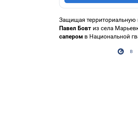
Защищая территориальную 
Павел Бовт
из села Марьев
сапером
в Национальной гв
В