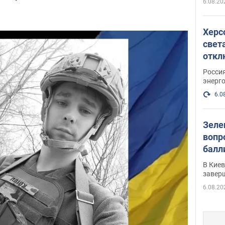
6.08.20
Херс
свет
откл
энер
Росси
энерг
6.0
Зеле
вопр
балл
прог
В Кие
реше
завер
6.08.20