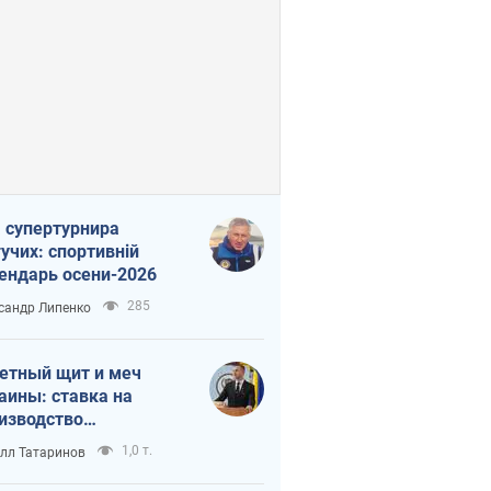
 супертурнира
учих: спортивній
ендарь осени-2026
285
сандр Липенко
етный щит и меч
аины: ставка на
изводство
ственных ракет
1,0 т.
лл Татаринов