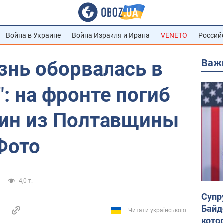
Война в Украине
Война Израиля и Ирана
VENETO
Россий
Важ
знь оборвалась в
": на фронте погиб
оин из Полтавщины
Фото
4,0 т.
Супр
Байд
Читати українською
кото