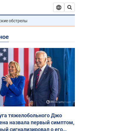
ские обстрелы
ное
уга тяжелобольного Джо
ена назвала первый симптом,
рый сигнализировал о его