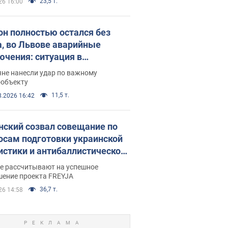
23,5 т.
26 16:00
он полностью остался без
а, во Львове аварийные
ючения: ситуация в
госистеме 6 августа
яне нанесли удар по важному
ообъекту
11,5 т.
8.2026 16:42
нский созвал совещание по
осам подготовки украинской
истики и антибаллистической
раммы FREYJA: какие
ве рассчитывают на успешное
ния готовятся
шение проекта FREYJA
36,7 т.
26 14:58