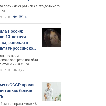
ессивном" раке
а врачи не обратили на это должного
ния
10,1 т.
26 12:46
била Россия:
ла 13-летняя
чка, раненая в
льтате российской
и на Сумскую
день во время
сть. Фото
ского обстрела погибли
т, отчим и бабушка
8,9 т.
26 12:13
му в СССР врачи
ли только белые
ты
 был как практический,