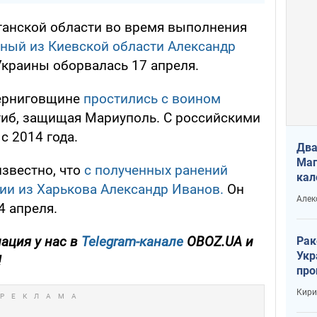
уганской области во время выполнения
нный из Киевской области Александр
Украины оборвалась 17 апреля.
Черниговщине
простились с воином
огиб, защищая Мариуполь. С российскими
с 2014 года.
Два
Маг
известно, что
с полученных ранений
кал
ии из Харькова Александр Иванов.
Он
Алек
4 апреля.
ация у нас в
Telegram-канале
OBOZ.UA и
Рак
Укр
!
про
соб
Кири