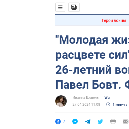
Герои войны
"Молодая жи
расцвете сил
26-летний в
Павел Бовт. 
Иванна Шепель
War
27.04.2024 11:08
1 минута
7