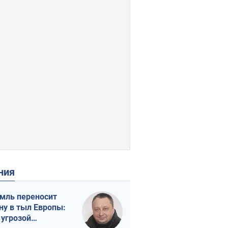
ения
мль переносит
ну в тыл Европы:
 угрозой