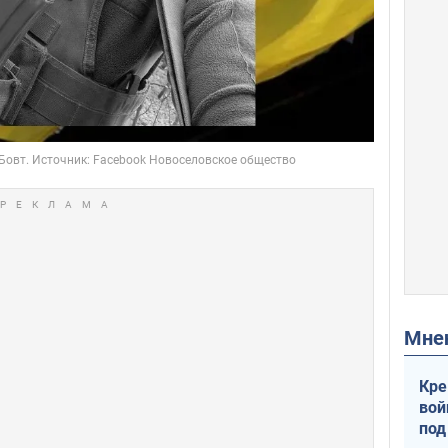
Мн
Кре
вой
под