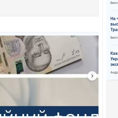
кри
Викт
лог
На 
выс
Тра
Викт
Как
Укр
экс
неф
Андр