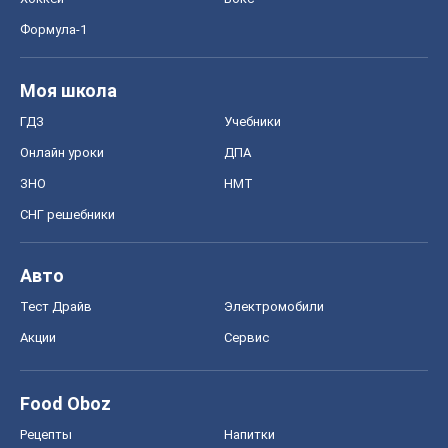
СНГ решебники
Авто
Тест Драйв
Электромобили
Акции
Сервис
Food Oboz
Рецепты
Напитки
Диеты
Экономика
Рынки и компании
Mакроэкономика
MedOboz