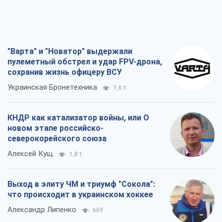
КНДР как катализатор войны, или О
новом этапе российско-
северокорейского союза
Алексей Кущ
1,8 т.
Выход в элиту ЧМ и триумф "Сокола":
что происходит в украинском хоккее
Александр Липенко
669
Что ожидает украинцев в 2026-2028
годах? Основные выводы из новых
прогнозов от НБУ
Василий Фурман
14,8 т.
Все мнения