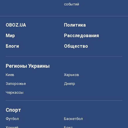
Регионы Украины
Киев
Харьков
Запорожье
Днепр
Черкассы
Спорт
Футбол
Баскетбол
Хоккей
Бокс
Формула-1
Моя школа
ГДЗ
Учебники
Онлайн уроки
ДПА
ЗНО
НМТ