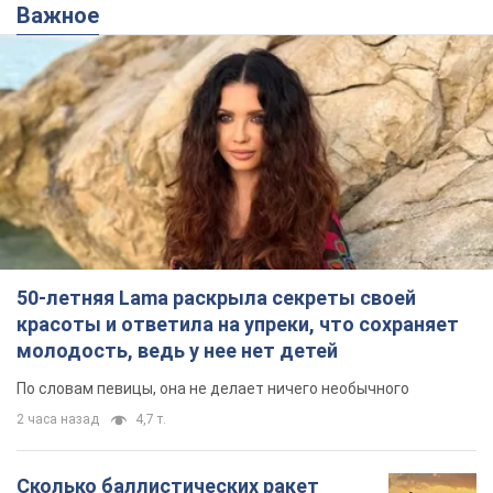
50-летняя Lama раскрыла секреты своей
красоты и ответила на упреки, что сохраняет
молодость, ведь у нее нет детей
По словам певицы, она не делает ничего необычного
2 часа назад
4,7 т.
Сколько баллистических ракет
перехватила украинская ПВО в
июле: в Минобороны назвали цифру
Украинская ПВО работала в условиях
дефицита ракет-перехватчиков
5 часов назад
6,8 т.
Аурика Ротару через суд изменила