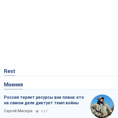
Rest
Мнения
Россия теряет ресурсы вне плана: кто
на самом деле диктует темп войны
Сергей Мисюра
6,0 т.
"Мы уже переживали и худшее":
Украине не стоит поддаваться
отчаянию из-за ракетного террора
Сергей Марченко, эксперт
6,7 т.
Запад проспал угрозу: Россия может