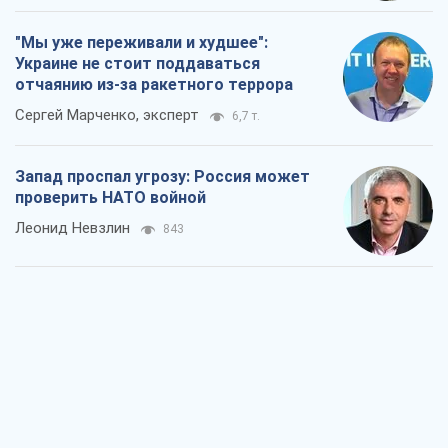
проверить НАТО войной
Леонид Невзлин
843
"Варта" и "Новатор" выдержали
пулеметный обстрел и удар FPV-дрона,
сохранив жизнь офицеру ВСУ
Украинская Бронетехника
1,6 т.