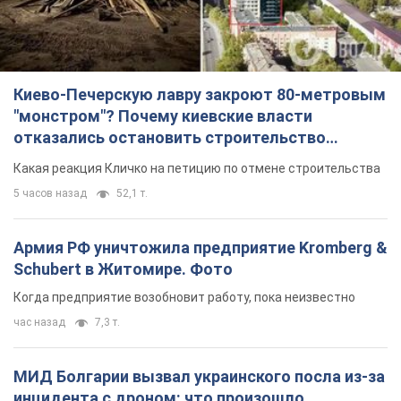
Киево-Печерскую лавру закроют 80-метровым
"монстром"? Почему киевские власти
отказались остановить строительство
небоскреба "московского верующего"
Какая реакция Кличко на петицию по отмене строительства
5 часов назад
52,1 т.
Армия РФ уничтожила предприятие Kromberg &
Schubert в Житомире. Фото
Когда предприятие возобновит работу, пока неизвестно
час назад
7,3 т.
МИД Болгарии вызвал украинского посла из-за
инцидента с дроном: что произошло