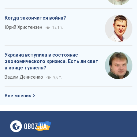
Все мнения
О компании
Команда
Правовая информация
Политика
конфиденциальности
Реклама на сайте
Документы
Редакционная политика
Журналисты OBOZ.UA на месте
событий
OBOZ.UA
Политика
Мир
Расследования