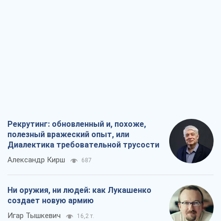
полезный вражеский опыт, или
Диалектика требовательной трусости
Александр Кирш
687
Ни оружия, ни людей: как Лукашенко
создает новую армию
Игар Тышкевич
16,2 т.
Когда закончится война?
Юрий Христензен
12,1 т.
Украина вступила в состояние
экономического кризиса. Есть ли свет
в конце туннеля?
Вадим Денисенко
9,6 т.