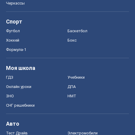
Онлайн уроки
ДПА
ЗНО
НМТ
СНГ решебники
Авто
Тест Драйв
Электромобили
Акции
Сервис
Food Oboz
Рецепты
Напитки
Диеты
Экономика
Рынки и компании
Mакроэкономика