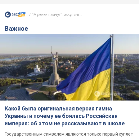
Какой была оригинальная версия гимна
Украины и почему ее боялась Российская
империя: об этом не рассказывают в школе
Государственным символом являются только первый куплет
и припев песни
3 часа назад
13,4 т.
Александру Пономареву – 53: что
известно о трех детях секс-
символа 90-х и как они выглядят
Несмотря на развитие карьеры, артист не
забывал о личном счастье
9 часов назад
8,2 т.