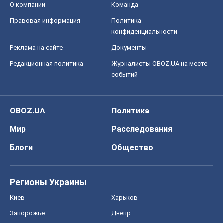
Блоги
Общество
Регионы Украины
Киев
Харьков
Запорожье
Днепр
Черкассы
Спорт
Футбол
Баскетбол
Хоккей
Бокс
Формула-1
Моя школа
ГДЗ
Учебники