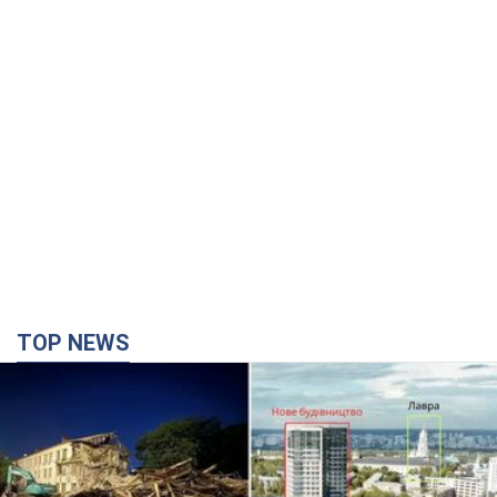
TOP NEWS
Киево-Печерскую лавру закроют 80-метровым
"монстром"? Почему киевские власти
отказались остановить строительство
небоскреба "московского верующего"
Какая реакция Кличко на петицию по отмене строительства
35 минут назад
2,0 т.