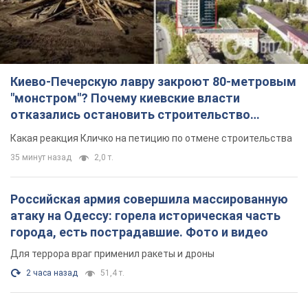
Российская армия совершила массированную
атаку на Одессу: горела историческая часть
города, есть пострадавшие. Фото и видео
Для террора враг применил ракеты и дроны
2 часа назад
51,4 т.
«Они воюют против продовольственной
безопасности мира!» Зеленский заявил, что
российская армия вновь обстреляла порт в
Одессе
Только за неделю против Украины было применено десятки
ракет, большинство из которых – баллистические
час назад
354