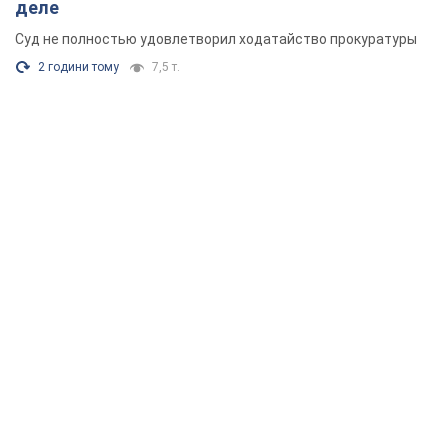
деле
Суд не полностью удовлетворил ходатайство прокуратуры
2 години тому
7,5 т.