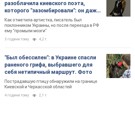
разоблачила киевского поэта,
которого "зазомбировали": он даже
русского не знал, а теперь хочет
Как отметила артистка, писатель был
геноцида украинцев
поклонником Украины, но после переезда в РФ
ему "промыли мозги"
3 години тому
4,2 т.
"Был обессилен": в Украине спасли
раненого грифа, выбравшего для
себя нетипичный маршрут. Фото
Пострадавшую птицу обнаружили на границе
Киевской и Черкасской областей
4 години тому
2,1 т.