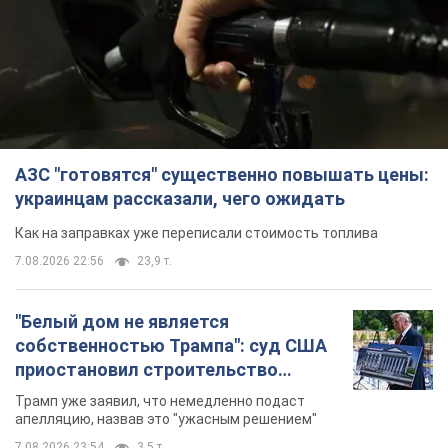
АЗС "готовятся" существенно повышать цены:
украинцам рассказали, чего ожидать
Как на заправках уже переписали стоимость топлива
7.08.2026 22:56
23,9 т.
"Белый дом не является
собственностью Трампа": суд США
приостановил строительство
бального зала стоимостью 400 млн
Трамп уже заявил, что немедленно подаст
долларов
апелляцию, назвав это "ужасным решением"
7.08.2026 23:54
3,5 т.