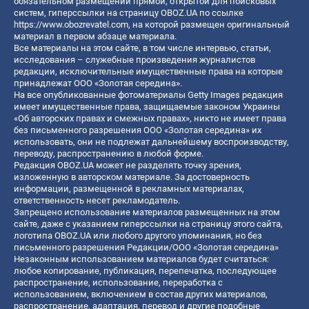
обязательном размещении прямой, открытой для поисковых
систем, гиперссылки на страницу OBOZ.UA по ссылке
https://www.obozrevatel.com
, на которой размещен оригинальный
материал в первом абзаце материала.
Все материалы на этом сайте, в том числе интервью, статьи,
исследования – служебные произведения журналистов
редакции, исключительные имущественные права на которые
принадлежат ООО «Золотая середина».
На все опубликованные фотоматериалы Getty Images редакция
имеет имущественные права, защищаемые законом Украины
«Об авторских правах и смежных правах», никто не имеет права
без письменного разрешения ООО «Золотая середина» их
использовать, они не подлежат дальнейшему воспроизводству,
переводу, распространению в любой форме.
Редакция OBOZ.UA может не разделять точку зрения,
изложенную в авторском материале. За достоверность
информации, размещенной в рекламных материалах,
ответственность несет рекламодатель.
Запрещено использование материалов размещенных на этом
сайте, даже с указанием гиперссылки на страницу этого сайта,
логотипа OBOZ.UA или любого другого упоминания, но без
письменного разрешения Редакции/ООО «Золотая середина»
Незаконным использованием материалов будет считаться:
любое копирование, публикация, перепечатка, последующее
распространение, использование, переработка с
использованием, включением в состав других материалов,
распространение, адаптация, перевод и другие подобные