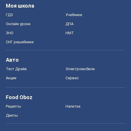
Авто
Тест Драйв
Электромобили
Акции
Сервис
Food Oboz
Рецепты
Напитки
Диеты
Экономика
Рынки и компании
Mакроэкономика
MedOboz
Новости медицины
MAMACLUB