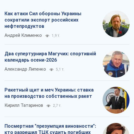
календарь осени-2026
Александр Липенко
5,1 т.
Ракетный щит и меч Украины: ставка
на производство собственных ракет
Кирилл Татаринов
2,7 т.
Посмертная "презумпция виновности":
кто разрешил ТЦК судить погибших
защитников
Марина Ставнійчук
6,1 т.
Все мнения