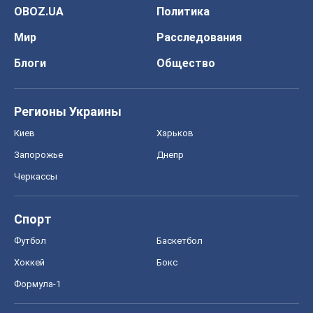
Запорожье
Днепр
Черкассы
Спорт
Футбол
Баскетбол
Хоккей
Бокс
Формула-1
Моя школа
ГДЗ
Учебники
Онлайн уроки
ДПА
ЗНО
НМТ
СНГ решебники