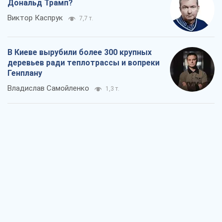
Как атаки Сил обороны Украины
сократили экспорт российских
нефтепродуктов
Андрей Клименко
1,9 т.
Два супертурнира Магучих: спортивній