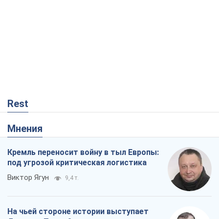
Rest
Мнения
Кремль переносит войну в тыл Европы:
под угрозой критическая логистика
Виктор Ягун
9,4 т.
На чьей стороне истории выступает
Дональд Трамп?
Виктор Каспрук
7,7 т.
В Киеве вырубили более 300 крупных
деревьев ради теплотрассы и вопреки
Генплану
Владислав Самойленко
1,3 т.