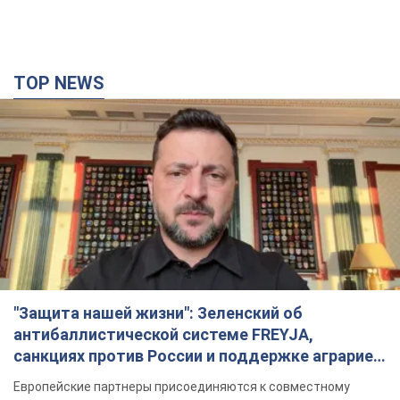
"Защита нашей жизни": Зеленский об
антибаллистической системе FREYJA,
санкциях против России и поддержке аграриев.
Видео
Европейские партнеры присоединяются к совместному
проекту
4 години тому
50,0 т.
"Балистика убивает людей": Сикорский призвал
обсудить перехват вражеских ракет над
Украиной
Глава МИД Польши призвал сбивать российские ракеты над
Украиной