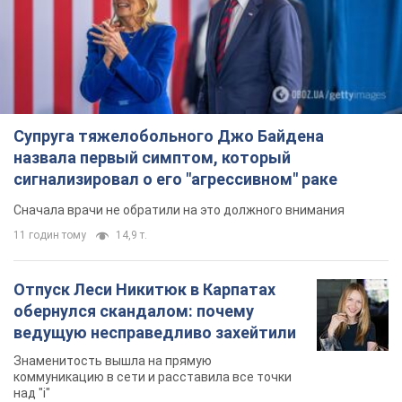
сигнализировал о его "агрессивном" раке
Сначала врачи не обратили на это должного внимания
11 годин тому
14,9 т.
Отпуск Леси Никитюк в Карпатах
обернулся скандалом: почему
ведущую несправедливо захейтили
Знаменитость вышла на прямую
коммуникацию в сети и расставила все точки
над "i"
7 годин тому
11,8 т.
Не только из-за зарплаты: почему
украинцы не спешат соглашаться на
вакансии
Чего больше всего не хватает на рынке труда
9 годин тому
3,1 т.