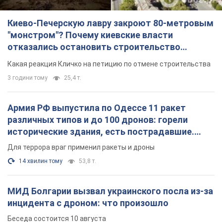
Киево-Печерскую лавру закроют 80-метровым
"монстром"? Почему киевские власти
отказались остановить строительство
небоскреба "московского верующего"
Какая реакция Кличко на петицию по отмене строительства
3 години тому
25,4 т.
Армия РФ выпустила по Одессе 11 ракет
различных типов и до 100 дронов: горели
исторические здания, есть пострадавшие.
Фото и видео
Для террора враг применил ракеты и дроны
14 хвилин тому
53,8 т.
МИД Болгарии вызвал украинского посла из-за
инцидента с дроном: что произошло
Беседа состоится 10 августа