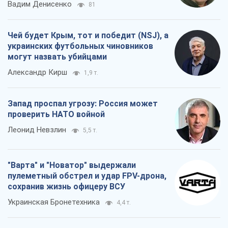
"Варта" и "Новатор" выдержали
пулеметный обстрел и удар FPV-дрона,
сохранив жизнь офицеру ВСУ
Украинская Бронетехника
4,4 т.
Все мнения
О компании
Команда
Правовая информация
Политика
конфиденциальности
Реклама на сайте
Документы
Редакционная политика
Журналисты OBOZ.UA на месте