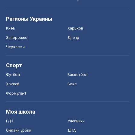
Формула-1
Моя школа
ГДЗ
Учебники
Онлайн уроки
ДПА
ЗНО
НМТ
СНГ решебники
Авто
Тест Драйв
Электромобили
Акции
Сервис
Food Oboz
Рецепты
Напитки