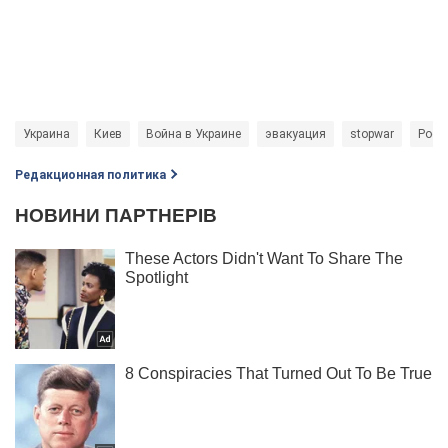
Украина
Киев
Война в Украине
эвакуация
stopwar
Росси
Редакционная политика