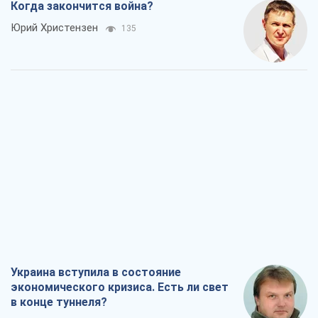
Украина вступила в состояние
экономического кризиса. Есть ли свет
в конце туннеля?
Вадим Денисенко
81
Чей будет Крым, тот и победит (NSJ), а
украинских футбольных чиновников
могут назвать убийцами
Александр Кирш
1,9 т.
Запад проспал угрозу: Россия может
проверить НАТО войной
Леонид Невзлин
5,5 т.