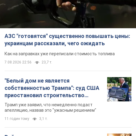
собственностью Трампа": суд США
приостановил строительство
бального зала стоимостью 400 млн
Трамп уже заявил, что немедленно подаст
долларов
апелляцию, назвав это "ужасным решением"
11 годин тому
3,1 т.
Война меняет не только тактику: в
НГУ показали инженерные решения
против российских FPV-дронов.
Фото
Это "постапокалиптическая эстетика из мира
"Безумного Макса"
11 годин тому
9,8 т.