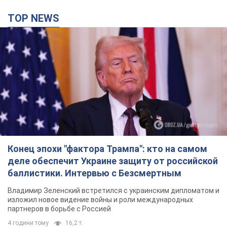
Конец эпохи "фактора Трампа": кто на самом
деле обеспечит Украине защиту от российской
баллистики. Интервью с Безсмертным
Владимир Зеленский встретился с украинским дипломатом и
изложил новое видение войны и роли международных
партнеров в борьбе с Россией
4 години тому
16,2 т.
В Киеве в результате российской атаки погиб
человек, пострадали четверо. Фото
Враг продолжает регулярный ракетный террор столицы
годину тому
26,2 т.
В Сызрани атакован НПЗ, вспыхнул пожар:
поднялся столб черного дыма. Видео
Самарскую область всю ночь атаковали БПЛА