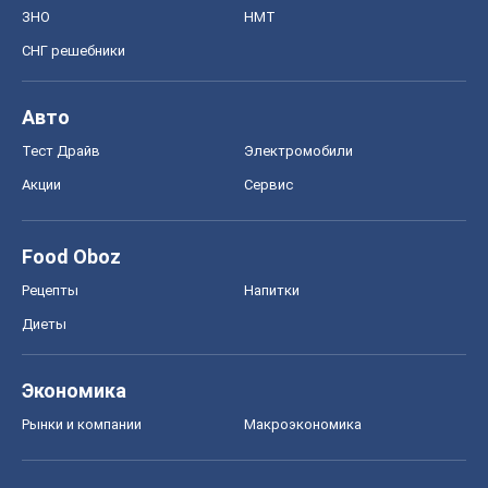
Диеты
Экономика
Рынки и компании
Mакроэкономика
MedOboz
Новости медицины
MAMACLUB
Шоу
Афиша
Сплетни
Красота
Мода
Женский Журнал