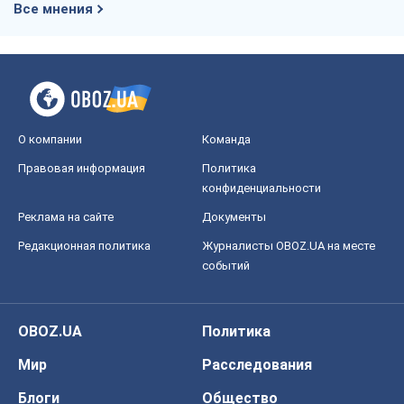
событий
OBOZ.UA
Политика
Мир
Расследования
Блоги
Общество
Регионы Украины
Киев
Харьков
Запорожье
Днепр
Черкассы
Спорт
Футбол
Баскетбол
Хоккей
Бокс