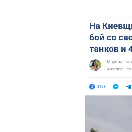
На Киевщ
бой со с
танков и 
Марина Пог
4.03.2022 17:3
2968