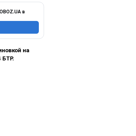
 OBOZ.UA в
иновкой на
 БТР.