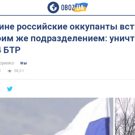
ине российские оккупанты вст
воим же подразделением: унич
4 БТР
орилко
War
1
58,3 т.