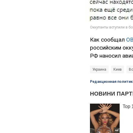
Как сообщал
O
российским окк
РФ наносил ави
Украина
Киев
Во
Редакционная политик