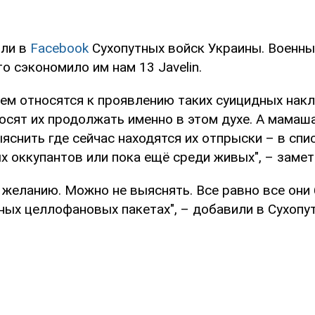
или в
Facebook
Сухопутных войск Украины. Военн
то сэкономило им нам 13 Javelin.
ием относятся к проявлению таких суицидных накл
росят их продолжать именно в этом духе. А мама
снить где сейчас находятся их отпрыски – в спи
х оккупантов или пока ещё среди живых", – замет
 желанию. Можно не выяснять. Все равно все они
зных целлофановых пакетах", – добавили в Сухопу