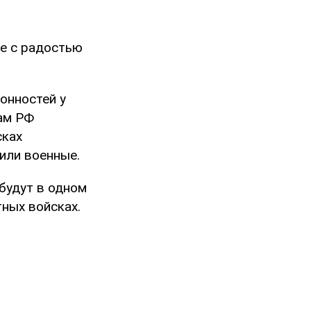
ые с радостью
онностей у
шам РФ
сках
или военные.
 будут в одном
тных войсках.