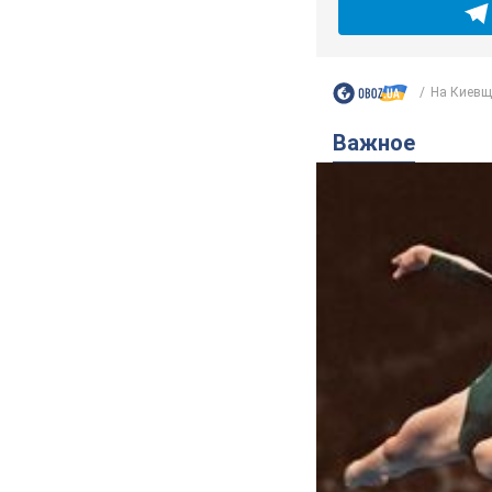
На Киевщи
Важное