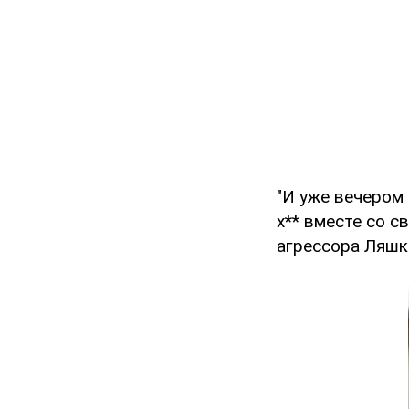
"И уже вечером 
х** вместе со с
агрессора Ляшк