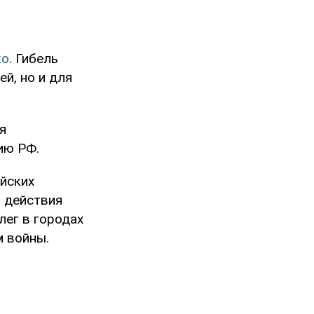
ко
. Гибель
й, но и для
я
ию РФ.
ийских
ь действия
лег в городах
м войны.