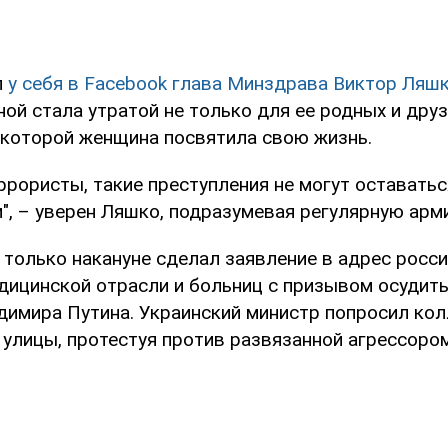
л
у себя в Facebook глава Минздрава Виктор Ляш
й стала утратой не только для ее родных и друзе
 которой женщина посвятила свою жизнь.
ррористы, такие преступления не могут оставатьс
", – уверен Ляшко, подразумевая регулярную арм
 только накануне сделал заявление в адрес росс
дицинской отрасли и больниц с призывом осудит
димира Путина. Украинский министр попросил кол
 улицы, протестуя против развязанной агрессоро