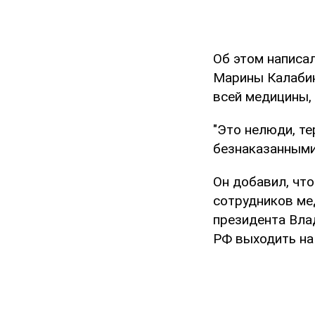
Об этом написа
Марины Калабино
всей медицины,
"Это нелюди, те
безнаказанными
Он добавил, что
сотрудников ме
президента Вла
РФ выходить на