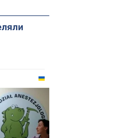
еляли