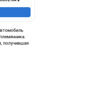
 автомобиль
 племянника.
и, получившая