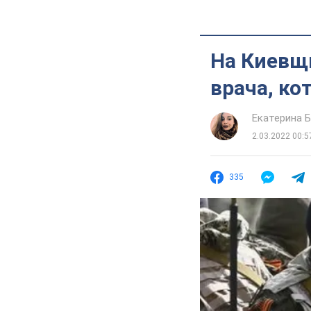
На Киевщ
врача, ко
Екатерина 
2.03.2022 00:5
335