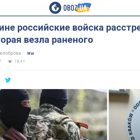
ине российские войска расстр
торая везла раненого
Белоброва
War
7
18,4 т.