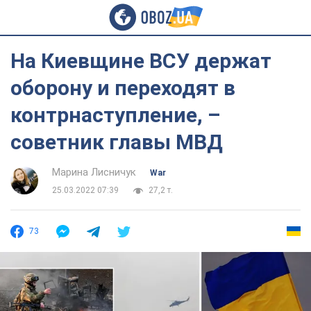
На Киевщине ВСУ держат
оборону и переходят в
контрнаступление, –
советник главы МВД
Марина Лисничук
War
25.03.2022 07:39
27,2 т.
73