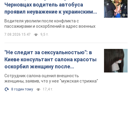
Черновцах водитель автобуса
проявил неуважение к украинским
военным и поплатился за это.
Водителя уволили после конфликта с
Видео
пассажирами и оскорблений в адрес военных
7.08.2026 15:47
9,5 т.
"Не следит за сексуальностью": в
Киеве консультант салона красоты
оскорбил женщину после
химиотерапии, разгорелся скандал.
Сотрудник салона оценил внешность
Фото
женщины, заявив, что у нее "мужская стрижка"
8 годин тому
17,4 т.