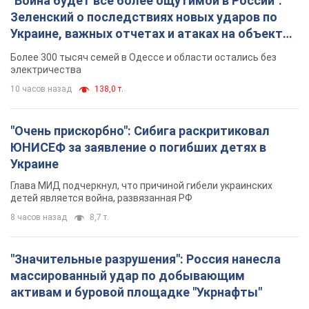
"Война будет все более ощутимой в России":
Зеленский о последствиях новых ударов по
Украине, важных отчетах и атаках на объекты
противника. Видео
Более 300 тысяч семей в Одессе и области остались без
электричества
10 часов назад
138,0 т.
"Очень прискорбно": Сибига раскритиковал
ЮНИСЕФ за заявление о погибших детях в
Украине
Глава МИД подчеркнул, что причиной гибели украинских
детей является война, развязанная РФ
8 часов назад
8,7 т.
"Значительные разрушения": Россия нанесла
массированный удар по добывающим
активам и буровой площадке "Укрнафты"