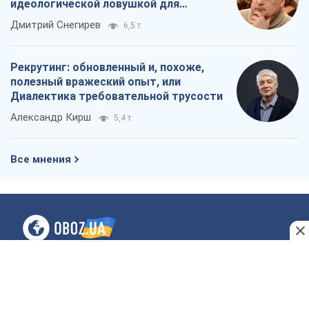
идеологической ловушкой для
российских оккупантов
Дмитрий Снегирев
6,5 т.
Рекрутинг: обновленный и, похоже,
полезный вражеский опыт, или
Диалектика требовательной трусости
Александр Кирш
5,4 т.
Все мнения
О компании
Команда
Правовая информация
Политика
конфиденциальности