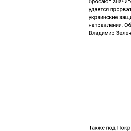
бросают значите
удается прорва
украинские защ
направлении. О
Владимир Зелен
Также под Пок