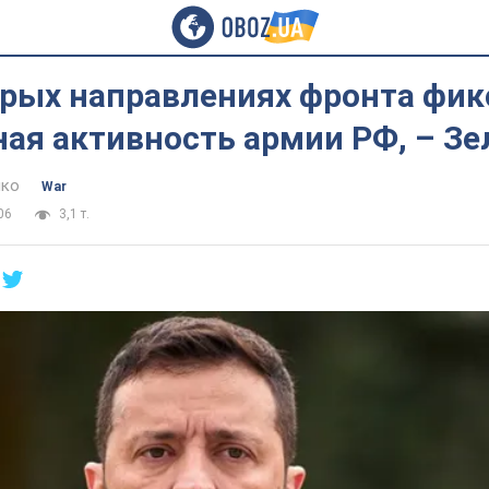
орых направлениях фронта фик
ая активность армии РФ, – З
нко
War
06
3,1 т.