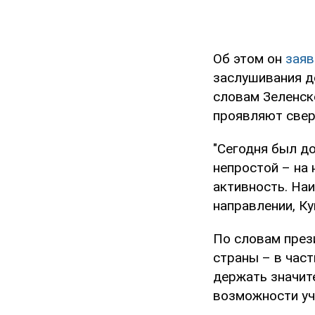
Об этом он
зая
заслушивания д
словам Зеленско
проявляют свер
"Сегодня был д
непростой – на
активность. На
направлении, Ку
По словам през
страны – в час
держать значит
возможности уч