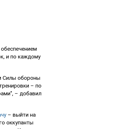
д обеспечением
к, и по каждому
ши Силы обороны
тренировки – по
ами", – добавил
ачу
– выйти на
го оккупанты