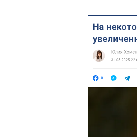
На некот
увеличенн
Юлия Хоме
31.05.2025 22:
0