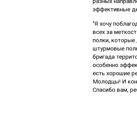
разных направл
эффективные де
"Я хочу поблаго
всех за меткос
полки, которые 
штурмовые полк
бригада террит
особенно эффек
есть хорошие р
Молодцы! И кон
Спасибо вам, ре