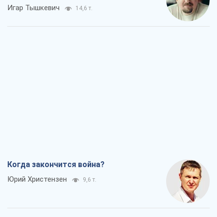
Когда закончится война?
Юрий Христензен
9,6 т.
Украина вступила в состояние
экономического кризиса. Есть ли свет
в конце туннеля?
Вадим Денисенко
7,8 т.
Чей будет Крым, тот и победит (NSJ), а
украинских футбольных чиновников
могут назвать убийцами
Александр Кирш
7,6 т.