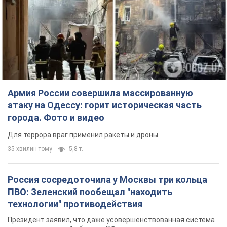
Для террора враг применил ракеты и дроны
35 хвилин тому
5,8 т.
Россия сосредоточила у Москвы три кольца
ПВО: Зеленский пообещал "находить
технологии" противодействия
Президент заявил, что даже усовершенствованная система
противовоздушной обороны РФ не гарантирует защиты от
украинских ударов
10 годин тому
85,7 т.
Украина приобрела у Турции 70 баллистических
ракет и многое другое вооружение: в Госдепе
США обнародовали список
Госдеп уже проинформировал об этом американский
Конгресс
11 годин тому
14,2 т.