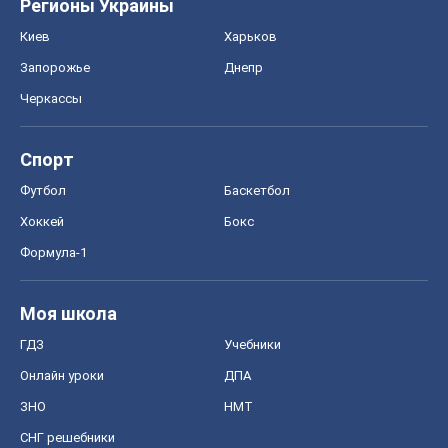
Моя школа
ГДЗ
Учебники
Онлайн уроки
ДПА
ЗНО
НМТ
СНГ решебники
Авто
Тест Драйв
Электромобили
Акции
Сервис
Food Oboz
Рецепты
Напитки
Диеты