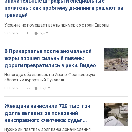
область и курортный Буковель
8.08.2026 09:27
37,8 т.
Женщине начислили 729 тыс. грн
долга за газ из-за показаний
неисправного счетчика: судья
вынес неожиданное решение
Нужно ли платить долг из-за доначисления
8.08.2026 14:43
32,1 т.