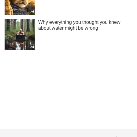
Подпишись на Telegram-канал и посмотри, что будет
дальше!
Подписаться
Подписаться
На Полтавщине нашли...
Важное