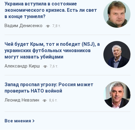
Запад проспал угрозу: Россия может
проверить НАТО войной
Леонид Невзлин
8,6 т.
Все мнения
О компании
Команда
Правовая информация
Политика
конфиденциальности
Реклама на сайте
Документы
Редакционная политика
Журналисты OBOZ.UA на месте
событий