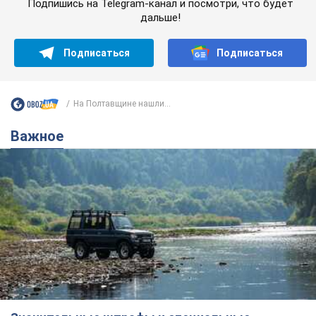
Значительные штрафы и специальные
полигоны: как проблему джипинга решают за
границей
Украине не помешает взять пример со стран Европы
8.08.2026 05:10
2,6 т.
В Прикарпатье после аномальной
жары прошел сильный ливень:
дороги превратились в реки. Видео
Непогода обрушилась на Ивано-Франковскую