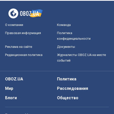
OBOZ.UA
Политика
Мир
Расследования
Блоги
Общество
Регионы Украины
Киев
Харьков
Запорожье
Днепр
Черкассы
Спорт
Футбол
Баскетбол
Хоккей
Бокс
Формула-1