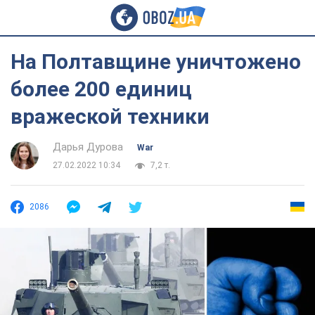
На Полтавщине уничтожено
более 200 единиц
вражеской техники
Дарья Дурова
War
27.02.2022 10:34
7,2 т.
2086