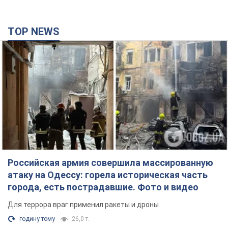
Российская армия совершила массированную
атаку на Одессу: горела историческая часть
города, есть пострадавшие. Фото и видео
Для террора враг применил ракеты и дроны
годину тому
26,0 т.
Депутаты взяли деньги из бюджета на аренду
элитных квартир в Киеве: кто из
парламентариев просил средства и где
поселился
Как работает особая социальная гарантия и кто ею
пользуется
3 години тому
48,7 т.