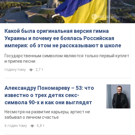
и припев песни
годину тому
2,7 т.
Александру Пономареву – 53: что
известно о трех детях секс-
символа 90-х и как они выглядят
Несмотря на развитие карьеры, артист не
забывал о личном счастье
6 годин тому
6,8 т.
В ПриватБанке рассказали,
действительны ли доллары 1996
года: принимают ли обменники и
банки такие купюры
Что делать, если банки и обменники не
принимают старые доллары
8 годин тому
59,0 т.