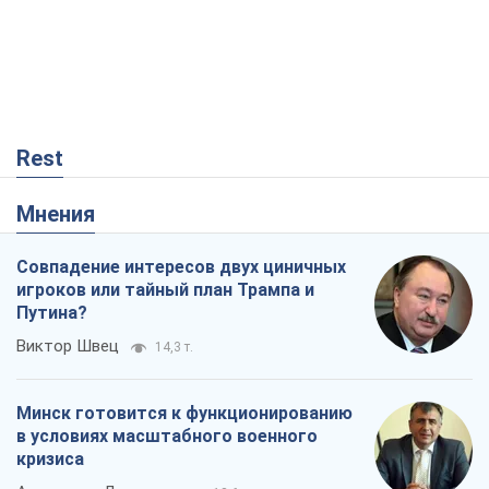
Совпадение интересов двух циничных
игроков или тайный план Трампа и
Путина?
Виктор Швец
14,3 т.
Минск готовится к функционированию
в условиях масштабного военного
кризиса
Александр Левченко
18,6 т.
Ни оружия, ни людей: как Лукашенко
создает новую армию
Игар Тышкевич
15,8 т.