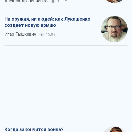
Когда закончится война?
Юрий Христензен
11,3 т.
Украина вступила в состояние
экономического кризиса. Есть ли свет
в конце туннеля?
Вадим Денисенко
9,1 т.