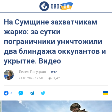
На Сумщине захватчикам
жарко: за сутки
пограничники уничтожили
два блиндажа оккупантов и
укрытие. Видео
Лилия Рагуцкая
War
24.05.2025 12:58
1,4 т.
5