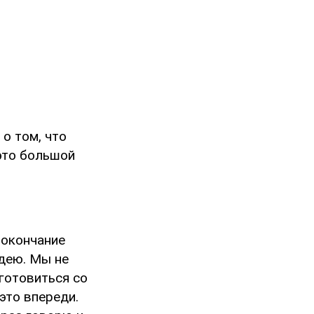
 о том, что
 это большой
 окончание
идею. Мы не
 готовиться со
это впереди.