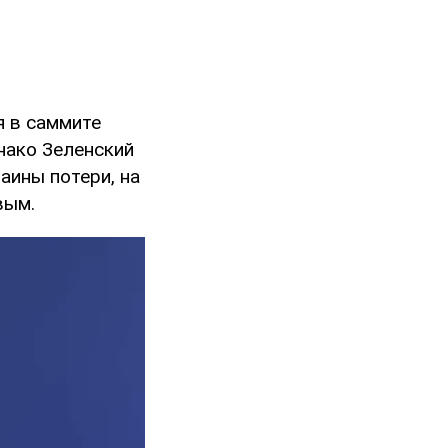
я в саммите
нако Зеленский
аины потери, на
вым.