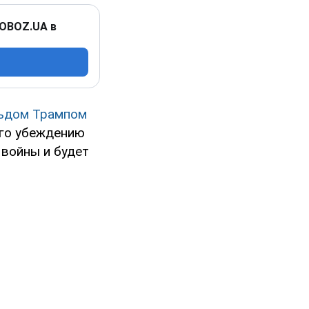
 OBOZ.UA в
ьдом Трампом
его убеждению
войны и будет