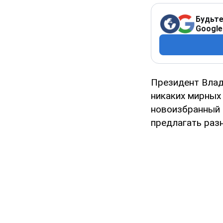
Будьте
Google
Президент Влад
никаких мирных
новоизбранный 
предлагать раз