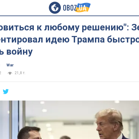
овиться к любому решению": 
нтировал идею Трампа быстр
ь войну
ч
War
2
21,8 т.