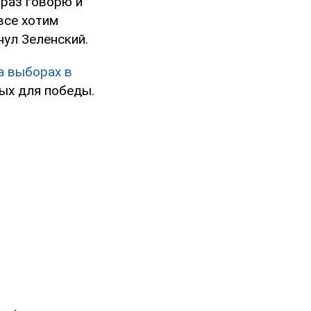
 раз говорю и
 все хотим
нул Зеленский.
а выборах в
ых для победы.