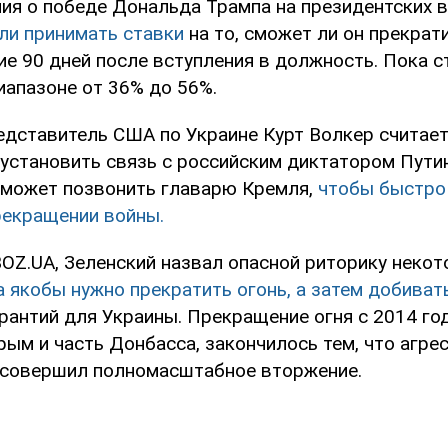
ия о победе Дональда Трампа на президентских
ли принимать ставки
на то, сможет ли он прекрат
ие 90 дней после вступления в должность. Пока с
иапазоне от 36% до 56%.
дставитель США по Украине Курт Волкер считает
 установить связь с российским диктатором Пут
может позвонить главарю Кремля,
чтобы быстро
рекращении войны.
OZ.UA, Зеленский назвал опасной риторику некот
а якобы нужно прекратить огонь, а затем добиват
рантий для Украины. Прекращение огня с 2014 год
ым и часть Донбасса, закончилось тем, что агре
 совершил полномасштабное вторжение.