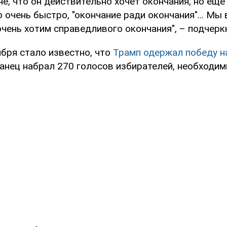
е, что он действительно хочет окончания, но еще
о очень быстро, "окончание ради окончания"... Мы
чень хотим справедливого окончания", – подчерк
ября стало известно, что
Трамп одержал победу н
нец набрал 270 голосов избирателей, необходим