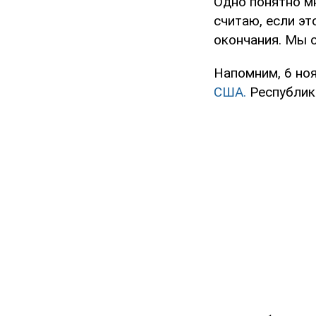
Одно понятно мн
считаю, если эт
окончания. Мы о
Напомним, 6 но
США.
Республика