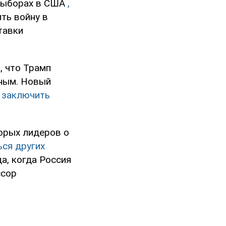
 выборах в США
,
ить войну в
тавки
, что Трамп
иным. Новый
 заключить
орых лидеров о
ься других
а, когда Россия
ссор