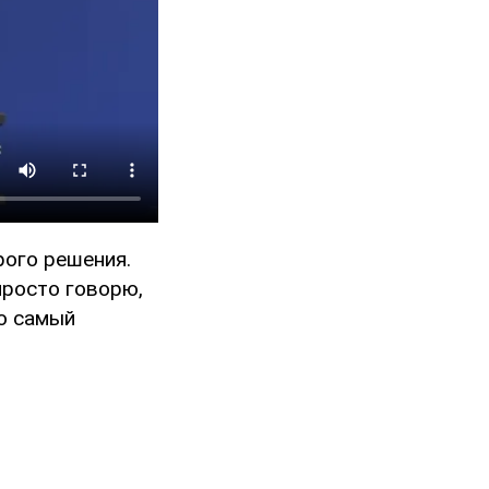
рого решения.
 просто говорю,
то самый