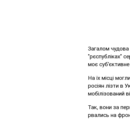
Загалом чудова 
"рєспубліках" се
моє суб'єктивне
На їх місці мог
росіян лізти в 
мобілізований в
Так, вони за пе
рвались на фрон