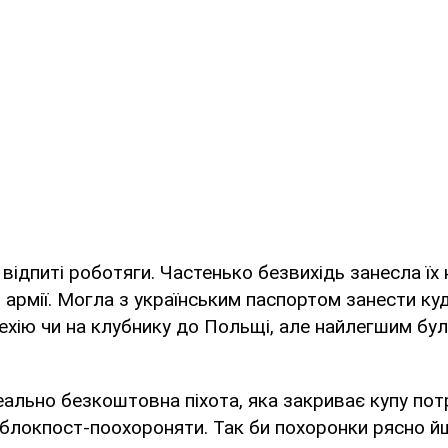
і відпиті роботяги. Частенько безвихідь занесла їх
і армії. Могла з українським паспортом занести ку
ехію чи на клубнику до Польщі, але найлегшим бул
ально безкоштовна піхота, яка закриває купу потр
 блокпост-поохороняти. Так би похоронки рясно й