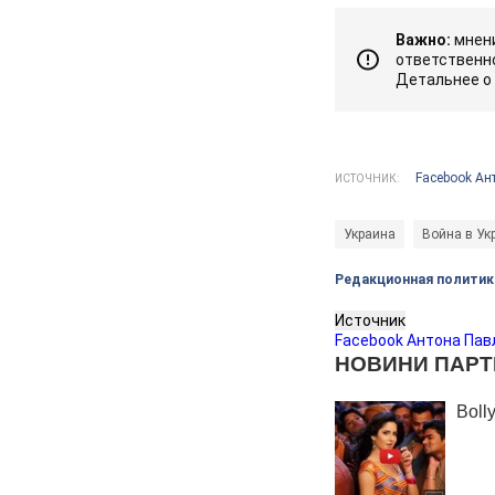
Важно:
мнени
ответственно
Детальнее о
Facebook Ан
ИСТОЧНИК:
Украина
Война в Ук
Редакционная политик
Источник
Facebook Антона Пав