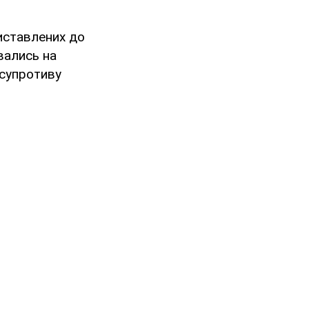
риставлених до
вались на
 супротиву