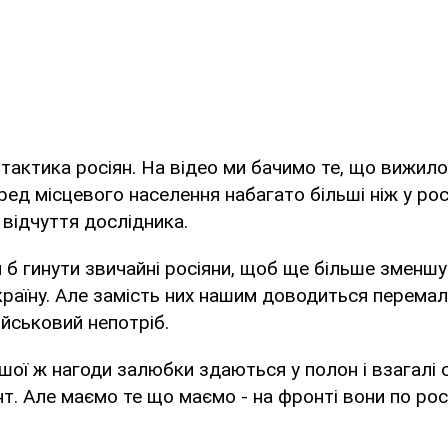
тактика росіян. На відео ми бачимо те, що вижило
ред місцевого населення набагато більші ніж у рос
 відчуття дослідника.
ли б гинути звичайні росіяни, щоб ще більше зменш
Україну. Але замість них нашим доводиться перема
ійськовий непотріб.
ршої ж нагоди залюбки здаються у полон і взагалі
т. Але маємо те що маємо - на фронті вони по росі