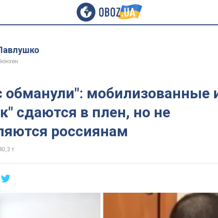
Павлушко
Мюнхен
с обманули": мобилизованные 
к" сдаются в плен, но не
ляются россиянам
40,3 т.