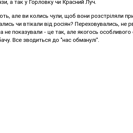
зи, а так у Горловку чи Красний Луч.
ють, але ви колись чули, щоб вони розстріляли п
дались чи втікали від росіян? Переховувались, не р
а не показували - це так, але якогось особливого
 бачу. Все зводиться до "нас обманулі".