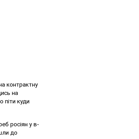
 на контрактну
дись на
о піти куди
еб росіян у в-
шли до