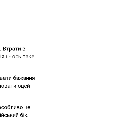
. Втрати в
іян - ось таке
увати бажання
лювати оцей
 особливо не
йський бік.