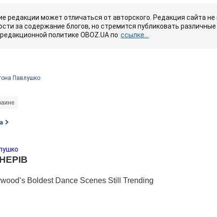
е редакции может отличаться от авторского. Редакция сайта не
сти за содержание блогов, но стремится публиковать различные 
 редакционной политике OBOZ.UA по
ссылке...
тона Павлушко
раине
а
лушко