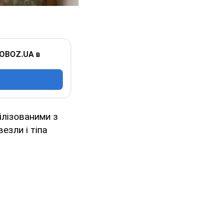
 OBOZ.UA в
ілізованими з
езли і тіпа