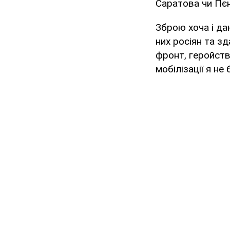
Саратова чи Пєн
Зброю хоча і да
них росіян та з
фронт, геройств
мобілізації я не