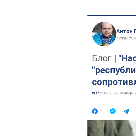
Антон 
Активист, 
Блог |
"На
"республи
сопротив
War
23.08.2022 09:48
2