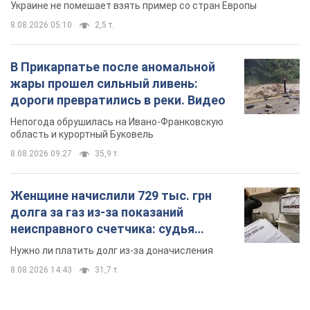
Украине не помешает взять пример со стран Европы
8.08.2026 05:10
2,5 т.
В Прикарпатье после аномальной
жары прошел сильный ливень:
дороги превратились в реки. Видео
Непогода обрушилась на Ивано-Франковскую
область и курортный Буковель
8.08.2026 09:27
35,9 т.
Женщине начислили 729 тыс. грн
долга за газ из-за показаний
неисправного счетчика: судья
вынес неожиданное решение
Нужно ли платить долг из-за доначисления
8.08.2026 14:43
31,7 т.