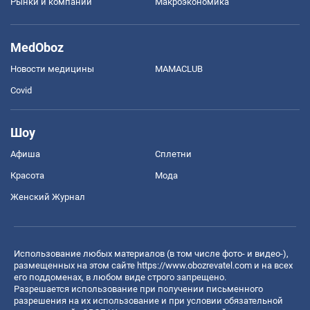
Рынки и компании
Mакроэкономика
MedOboz
Новости медицины
MAMACLUB
Covid
Шоу
Афиша
Сплетни
Красота
Мода
Женский Журнал
Использование любых материалов (в том числе фото- и видео-),
размещенных на этом сайте
https://www.obozrevatel.com
и на всех
его поддоменах, в любом виде строго запрещено.
Разрешается использование при получении письменного
разрешения на их использование и при условии обязательной