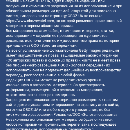
ссылки на сайт OBOZ.UA, а для интернет-изданий - при
получении письменного разрешения на их использование и при
обязательном размещении прямой, открытой для поисковых
систем, гиперссылки на страницу OBOZ.UA по ссылке
https://www.obozrevatel.com
, на которой размещен оригинальный
материал в первом абзаце материала.
Все материалы на этом сайте, в том числе интервью, статьи,
исследования – служебные произведения журналистов
редакции, исключительные имущественные права на которые
принадлежат ООО «Золотая середина».
На все опубликованные фотоматериалы Getty Images редакция
имеет имущественные права, защищаемые законом Украины
«Об авторских правах и смежных правах», никто не имеет права
без письменного разрешения ООО «Золотая середина» их
использовать, они не подлежат дальнейшему воспроизводству,
переводу, распространению в любой форме.
Редакция OBOZ.UA может не разделять точку зрения,
изложенную в авторском материале. За достоверность
информации, размещенной в рекламных материалах,
ответственность несет рекламодатель.
Запрещено использование материалов размещенных на этом
сайте, даже с указанием гиперссылки на страницу этого сайта,
логотипа OBOZ.UA или любого другого упоминания, но без
письменного разрешения Редакции/ООО «Золотая середина»
Незаконным использованием материалов будет считаться:
любое копирование, публикация, перепечатка, последующее
распространение, использование, переработка с