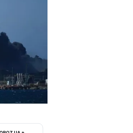
 OBOZ.UA в