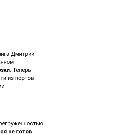
анга Дмитрий
анном
озки
. Теперь
ти из портов
ми
ерегруженностью
ся не готов