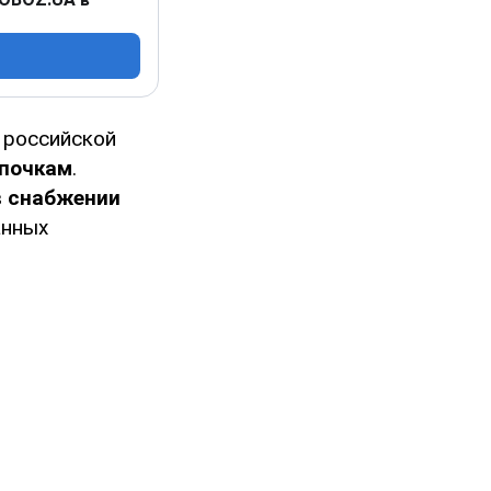
 российской
епочкам
.
в снабжении
анных