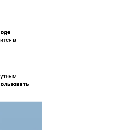
воде
рится в
путным
пользовать