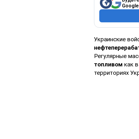
Google
Украинские во
нефтеперераба
Регулярные мас
топливом
как в
территориях Ук