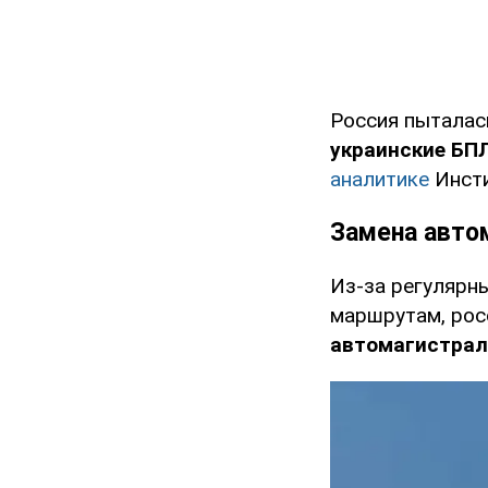
Россия пыталас
украинские БП
аналитике
Инсти
Замена авто
Из-за регулярн
маршрутам, рос
автомагистрал