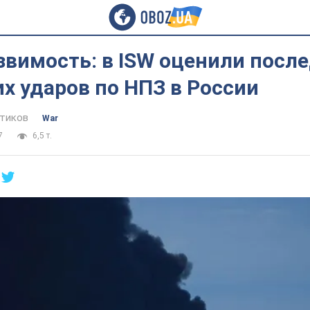
звимость: в ISW оценили посл
х ударов по НПЗ в России
тиков
War
7
6,5 т.