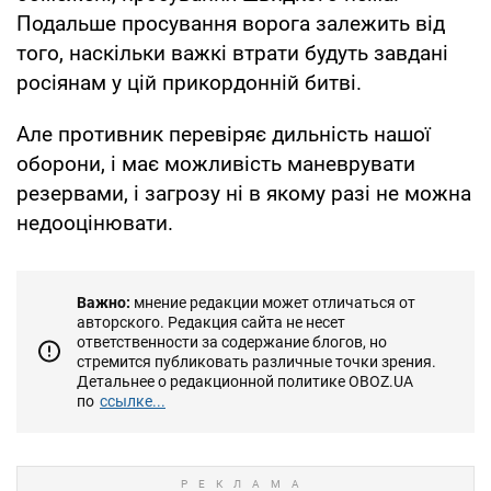
Подальше просування ворога залежить від
того, наскільки важкі втрати будуть завдані
росіянам у цій прикордонній битві.
Але противник перевіряє дильність нашої
оборони, і має можливість маневрувати
резервами, і загрозу ні в якому разі не можна
недооцінювати.
Важно:
мнение редакции может отличаться от
авторского. Редакция сайта не несет
ответственности за содержание блогов, но
стремится публиковать различные точки зрения.
Детальнее о редакционной политике OBOZ.UA
по
ссылке...