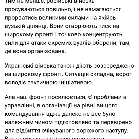
Тим не менше, російські війська
просуваються повільно, і не намагаються
прорватись великими силами на якійсь
вузькій ділянці. Вони створюють тиск на
широкому фронті і точково концентрують
сили для атаки окремих вузлів оборони, там,
де вона організована.
Українські війська також діють розсереджено
на широкому фронті. Ситуація складна, ворог
володіє тактичною ініціативою.
Але наш фронт посилюється. Є проблеми в
управлінні, в організації на рівні вищого
командування адже далеко не все було
належним чином підготовлено та перевірено
для відбиття очікуваного ворожого наступу.
Все намагаються зараз виправляти.