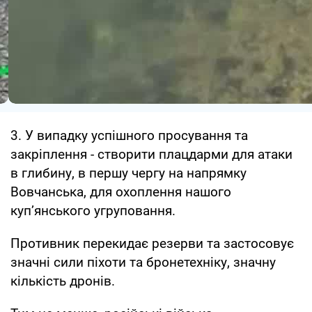
3. У випадку успішного просування та
закріплення - створити плацдарми для атаки
в глибину, в першу чергу на напрямку
Вовчанська, для охоплення нашого
купʼянського угруповання.
Противник перекидає резерви та застосовує
значні сили піхоти та бронетехніку, значну
кількість дронів.