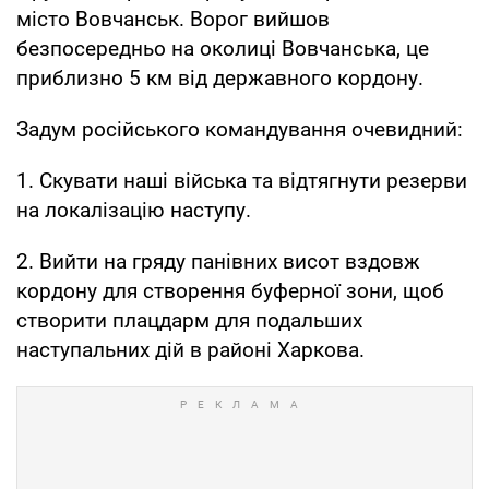
місто Вовчанськ. Ворог вийшов
безпосередньо на околиці Вовчанська, це
приблизно 5 км від державного кордону.
Задум російського командування очевидний:
1. Скувати наші війська та відтягнути резерви
на локалізацію наступу.
2. Вийти на гряду панівних висот вздовж
кордону для створення буферної зони, щоб
створити плацдарм для подальших
наступальних дій в районі Харкова.