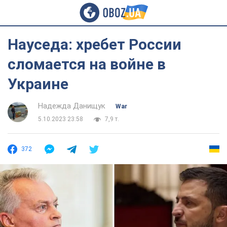
Науседа: хребет России
сломается на войне в
Украине
Надежда Данищук
War
5.10.2023 23:58
7,9 т.
372