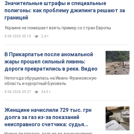
Значительные штрафы и специальные
полигоны: как проблему джипинга решают за
границей
Украине не помешает взять пример со стран Европы
8.08.2026 05:10
2,4 т.
В Прикарпатье после аномальной
жары прошел сильный ливень:
дороги превратились в реки. Видео
Непогода обрушилась на Ивано-Франковскую
область и курортный Буковель
8.08.2026 09:27
34,9 т.
Женщине начислили 729 тыс. грн
долга за газ из-за показаний
неисправного счетчика: судья
вынес неожиданное решение
Нужно ли платить долг из-за доначисления