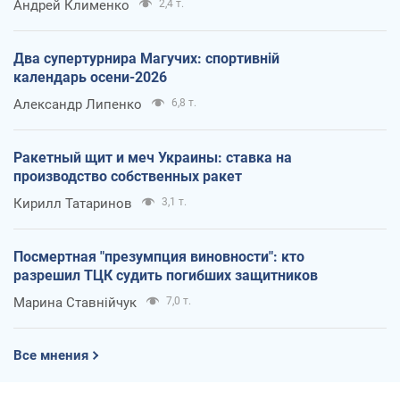
Андрей Клименко
2,4 т.
Два супертурнира Магучих: спортивній
календарь осени-2026
Александр Липенко
6,8 т.
Ракетный щит и меч Украины: ставка на
производство собственных ракет
Кирилл Татаринов
3,1 т.
Посмертная "презумпция виновности": кто
разрешил ТЦК судить погибших защитников
Марина Ставнійчук
7,0 т.
Все мнения