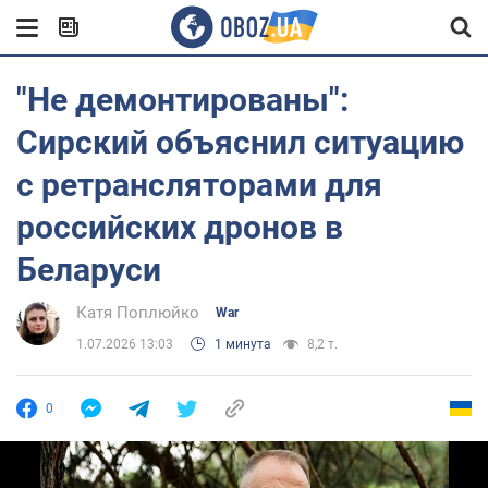
"Не демонтированы":
Сирский объяснил ситуацию
с ретрансляторами для
российских дронов в
Беларуси
Катя Поплюйко
War
1.07.2026 13:03
1 минута
8,2 т.
0