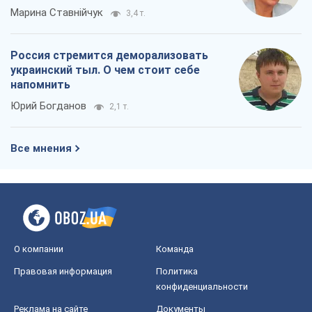
Все мнения
О компании
Команда
Правовая информация
Политика
конфиденциальности
Реклама на сайте
Документы
Редакционная политика
Журналисты OBOZ.UA на месте
событий
OBOZ.UA
Политика
Мир
Расследования
Блоги
Общество