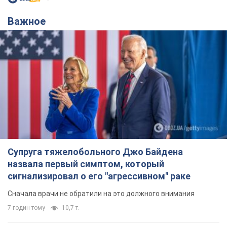
Супруга тяжелобольного Джо Байдена
назвала первый симптом, который
сигнализировал о его "агрессивном" раке
Сначала врачи не обратили на это должного внимания
7 годин тому
10,7 т.
Ее убила Россия: умерла 13-летняя
девочка, раненая в результате
российской атаки на Сумскую
область. Фото
В тот день во время российского обстрела
погибли ее брат, отчим и бабушка
7 годин тому
9,2 т.