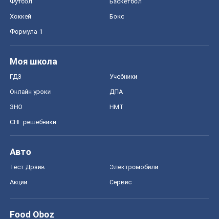
ЗНО
НМТ
СНГ решебники
Авто
Тест Драйв
Электромобили
Акции
Сервис
Food Oboz
Рецепты
Напитки
Диеты
Экономика
Рынки и компании
Mакроэкономика