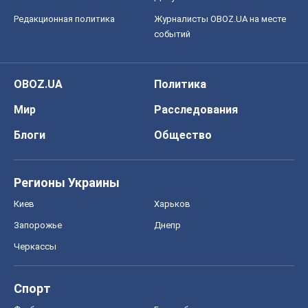
Регионы Украины
Киев
Харьков
Запорожье
Днепр
Черкассы
Спорт
Футбол
Баскетбол
Хоккей
Бокс
Формула-1
Моя школа
ГДЗ
Учебники
Онлайн уроки
ДПА