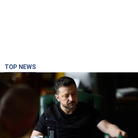
TOP NEWS
Норвегия поможет Украине в укреплении ПВО и
защите от баллистических ракет: Зеленский
раскрыл подробности
Украина и Норвегия координируют дальнейшие шаги в сфере
обороны и ожидают заключения новых соглашений в рамках
стратегического партнерства
2 години тому
6,3 т.