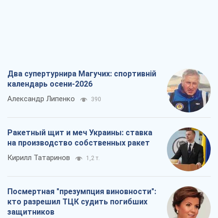
Александр Липенко
390
Ракетный щит и меч Украины: ставка
на производство собственных ракет
Кирилл Татаринов
1,2 т.
Посмертная "презумпция виновности":
кто разрешил ТЦК судить погибших
защитников
Марина Ставнійчук
3,4 т.
Россия стремится деморализовать
украинский тыл. О чем стоит себе
напомнить
Юрий Богданов
2,1 т.