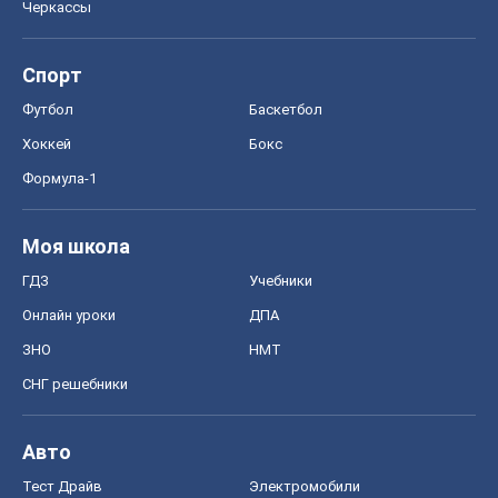
Черкассы
Спорт
Футбол
Баскетбол
Хоккей
Бокс
Формула-1
Моя школа
ГДЗ
Учебники
Онлайн уроки
ДПА
ЗНО
НМТ
СНГ решебники
Авто
Тест Драйв
Электромобили