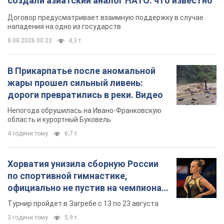
создали азиатский аналог НАТО: что известно
Договор предусматривает взаимную поддержку в случае
нападения на одно из государств
8.08.2026 00:22
4,3 т.
В Прикарпатье после аномальной
жары прошел сильный ливень:
дороги превратились в реки. Видео
Непогода обрушилась на Ивано-Франковскую
область и курортный Буковель
4 години тому
6,7 т.
Хорватия унизила сборную России
по спортивной гимнастике,
официально не пустив на чемпионат
Европы основных спортсменов
Турнир пройдет в Загребе с 13 по 23 августа
3 години тому
5,9 т.