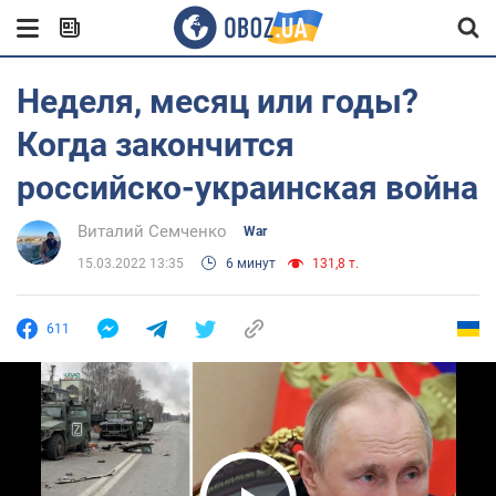
Неделя, месяц или годы?
Когда закончится
российско-украинская война
Виталий Семченко
War
15.03.2022 13:35
6 минут
131,8 т.
611